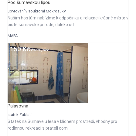
Pod šumavskou lípou
ubytování v soukromí Mokrosuky
Našim hostům nabízíme k odpočinku a relaxaci krásné místo v
čisté šumavské přírodě, daleko od ...
MAPA
150 Kč
osobu/noc
Palasovna
statek Záblatí
Statek na Sumave u lesa v klidnem prostredi, vhodny pro
rodinnou rekreaci s prateli com ...