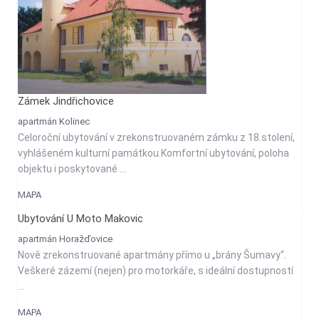
Zámek Jindřichovice
apartmán Kolinec
Celoroční ubytování v zrekonstruovaném zámku z 18.stolení,
vyhlášeném kulturní památkou.Komfortní ubytování, poloha
objektu i poskytované ...
MAPA
Ubytování U Moto Makovic
500
apartmán Horažďovice
Kč
Nově zrekonstruované apartmány přímo u „brány Šumavy“.
osobu/noc
Veškeré zázemí (nejen) pro motorkáře, s ideální dostupností
...
MAPA