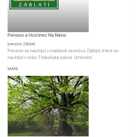
Pension a Hostinec Na Návsi
penzion Záblatí
Penzion se nachází v malebné vesničce Záblatí, které se
nachází v srdci Třeboňské pánve. Umístění ...
MAPA
550 Kč
osobu/noc