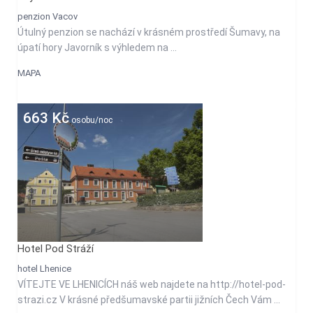
300
penzion Vacov
Kč
Útulný penzion se nachází v krásném prostředí Šumavy, na
osobu/noc
úpatí hory Javorník s výhledem na ...
MAPA
663 Kč
osobu/noc
Hotel Pod Stráží
hotel Lhenice
VÍTEJTE VE LHENICÍCH náš web najdete na http://hotel-pod-
strazi.cz V krásné předšumavské partii jižních Čech Vám ...