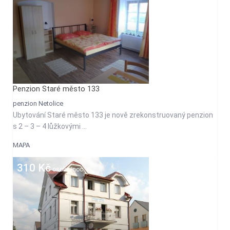
Penzion Staré město 133
penzion Netolice
Ubytování Staré město 133 je nově zrekonstruovaný penzion
s 2 – 3 – 4 lůžkovými ...
MAPA
310 Kč
osobu/noc