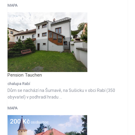
MAPA
6900 Kč
objekt/týden
Pension Tauchen
chalupa Rabí
Dům se nachází na Šumavě, na Sušicku v obci Rabí (350
obyvatel) v podhradí hradu ...
MAPA
200 Kč
osobu/noc