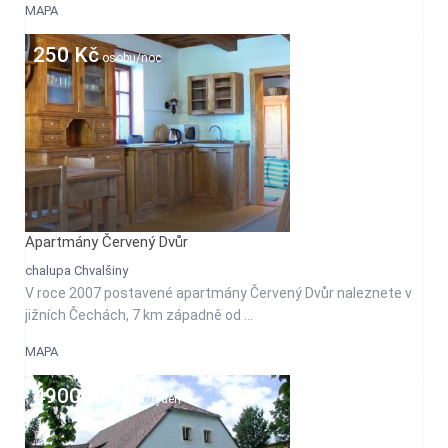
MAPA
250 Kč
osobu/noc
Apartmány Červený Dvůr
chalupa Chvalšiny
V roce 2007 postavené apartmány Červený Dvůr naleznete v
jižních Čechách, 7 km západně od ...
MAPA
4900 Kč
objekt/týden