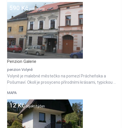
590 Kč
pokoj/noc
Penzion Galerie
penzion Volyně
Volyně je malebné městečko na pomezí Prácheňska a
Pošumaví. Okolí je prosyceno přírodními krásami, typickou ...
MAPA
12 Kč
objekt/týden