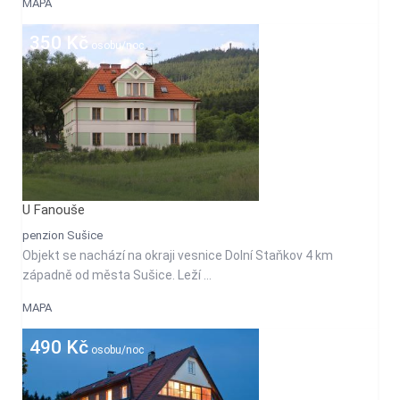
MAPA
350 Kč
osobu/noc
U Fanouše
penzion Sušice
Objekt se nachází na okraji vesnice Dolní Staňkov 4 km
západně od města Sušice. Leží ...
MAPA
490 Kč
osobu/noc