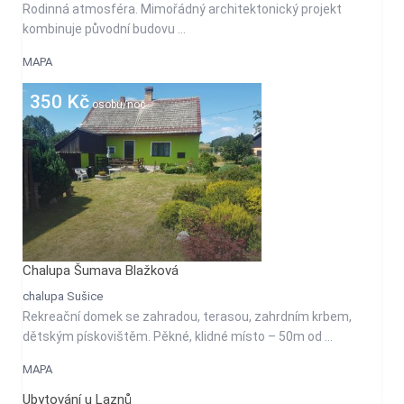
Rodinná atmosféra. Mimořádný architektonický projekt
kombinuje původní budovu ...
MAPA
350 Kč
osobu/noc
Chalupa Šumava Blažková
chalupa Sušice
Rekreační domek se zahradou, terasou, zahrdním krbem,
dětským pískovištěm. Pěkné, klidné místo – 50m od ...
MAPA
Ubytování u Laznů