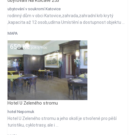
Ubytování Na Kolčavě 253
ubytování v soukromí Katovice
rodinný dům v obci Katovice,zahrada,zahradní krb krytý
,kapacita až 12 osob,udírna Umístění a dostupnost objektu ...
MAPA
650 Kč
pokoj/noc
Hotel U Zeleného stromu
hotel Nepomuk
Hotel U Zeleného stromu a jeho okolí je stvořené pro pěší
turistiku, cyklotrasy, ale i ...