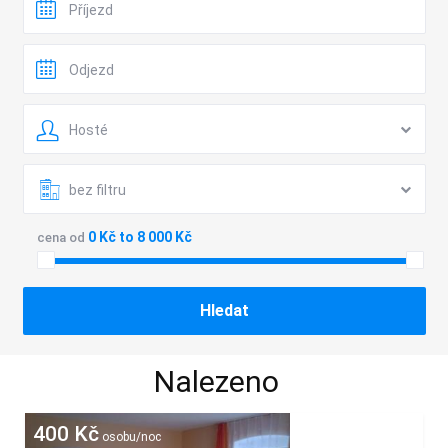
Hosté
bez filtru
0 Kč to 8 000 Kč
cena od
Nalezeno
400 Kč
osobu/noc