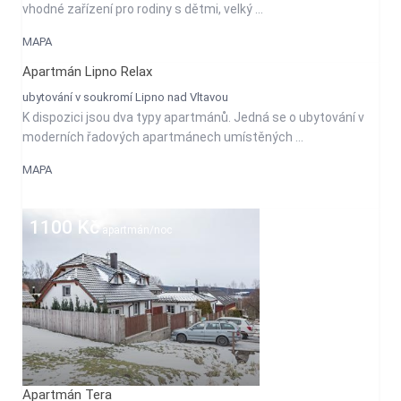
vhodné zařízení pro rodiny s dětmi, velký ...
MAPA
Apartmán Lipno Relax
1800
ubytování v soukromí Lipno nad Vltavou
Kč
K dispozici jsou dva typy apartmánů. Jedná se o ubytování v
apartmán/noc
moderních řadových apartmánech umístěných ...
MAPA
1100 Kč
apartmán/noc
Apartmán Tera