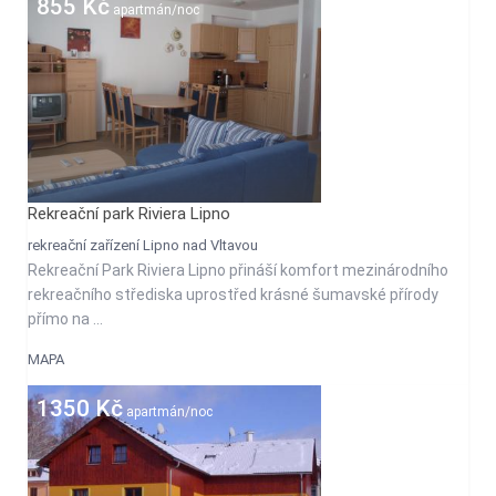
855 Kč
apartmán/noc
Rekreační park Riviera Lipno
rekreační zařízení Lipno nad Vltavou
Rekreační Park Riviera Lipno přináší komfort mezinárodního
rekreačního střediska uprostřed krásné šumavské přírody
přímo na ...
MAPA
1350 Kč
apartmán/noc