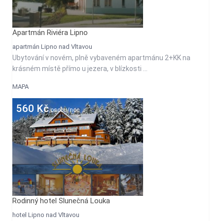
Apartmán Riviéra Lipno
apartmán Lipno nad Vltavou
Ubytování v novém, plně vybaveném apartmánu 2+KK na
krásném místě přímo u jezera, v blízkosti ...
MAPA
560 Kč
osobu/noc
Rodinný hotel Slunečná Louka
hotel Lipno nad Vltavou