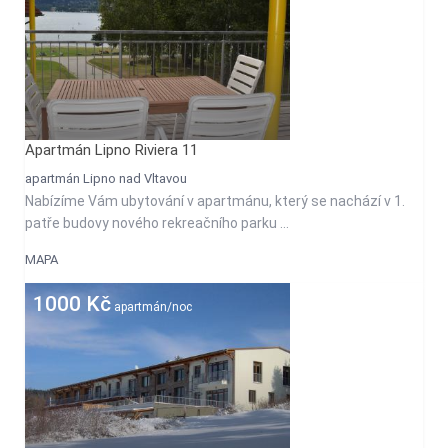
Apartmán Lipno Riviera 11
apartmán Lipno nad Vltavou
Nabízíme Vám ubytování v apartmánu, který se nachází v 1.
patře budovy nového rekreačního parku ...
MAPA
1000 Kč
apartmán/noc