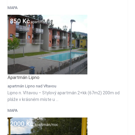
MAPA
850 Kč
apartmán/noc
Apartmán Lipno
apartmán Lipno nad Vltavou
Lipno n. Vltavou – Stylový apartmán 2+kk (67m2) 200m od
pláže v krásném míste u ...
MAPA
2000 Kč
apartmán/noc