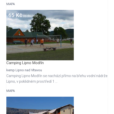
MAPA
65 Kč
osobu/noc
Camping Lipno Modřín
kemp Lipno nad Vltavou
Camping Lipno Modřín se nachází přímo na břehu vodní nádrže
Lipno, v poklidném prostředí 1 ...
MAPA