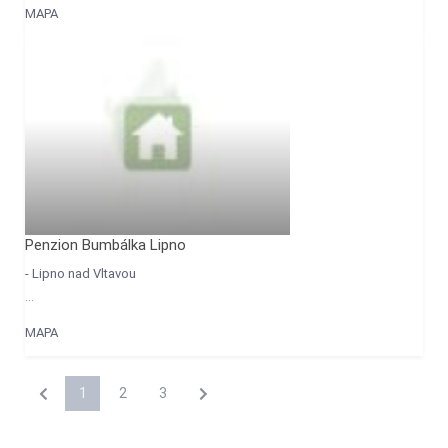
MAPA
Penzion Bumbálka Lipno
- Lipno nad Vltavou
...
MAPA
1
2
3