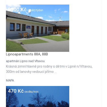
6300 Kč
objekt/týden
Lipnoapartments 88A, 88B
apartmán Lipno nad Vltavou
Krásná zimní hlavně pro rodiny s dětmi v Lipně n/Vltavou,
300m od lanovky vedoucí přímo ...
MAPA
470 Kč
osobu/noc