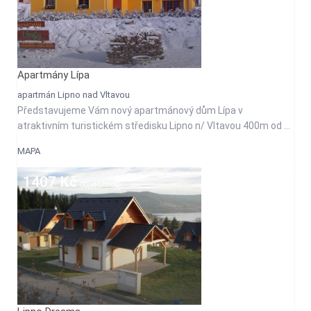
Apartmány Lípa
apartmán Lipno nad Vltavou
Představujeme Vám nový apartmánový dům Lípa v
atraktivním turistickém středisku Lipno n/ Vltavou 400m od ...
MAPA
1407 Kč
objekt/noc