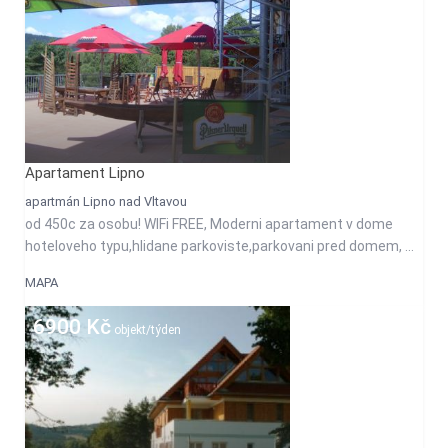
Apartament Lipno
apartmán Lipno nad Vltavou
od 450c za osobu! WIFi FREE, Moderni apartament v dome
hoteloveho typu,hlidane parkoviste,parkovani pred domem, ...
MAPA
6900 Kč
objekt/týden