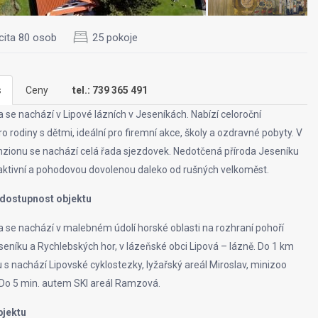
cita 80 osob
25 pokoje
s
Ceny
tel.: 739 365 491
a se nachází v Lipové lázních v Jeseníkách. Nabízí celoroční
o rodiny s dětmi, ideální pro firemní akce, školy a ozdravné pobyty. V
enzionu se nachází celá řada sjezdovek. Nedotčená příroda Jeseníku
aktivní a pohodovou dovolenou daleko od rušných velkoměst.
 dostupnost objektu
na se nachází v malebném údolí horské oblasti na rozhraní pohoří
eníku a Rychlebských hor, v lázeňské obci Lipová – lázně. Do 1 km
 s nachází Lipovské cyklostezky, lyžařský areál Miroslav, minizoo
Do 5 min. autem SKI areál Ramzová.
bjektu