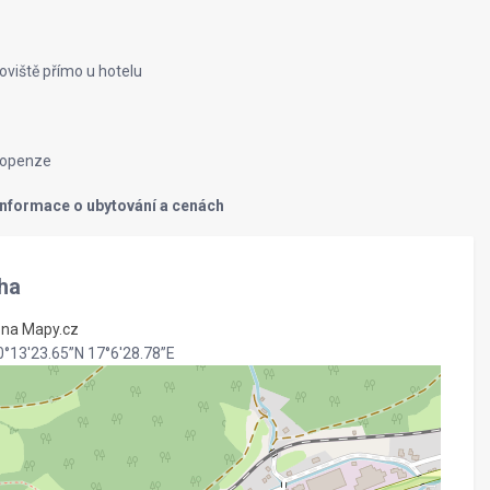
oviště přímo u hotelu
lopenze
 informace o ubytování a cenách
ha
t na Mapy.cz
0°13'23.65”N 17°6'28.78”E