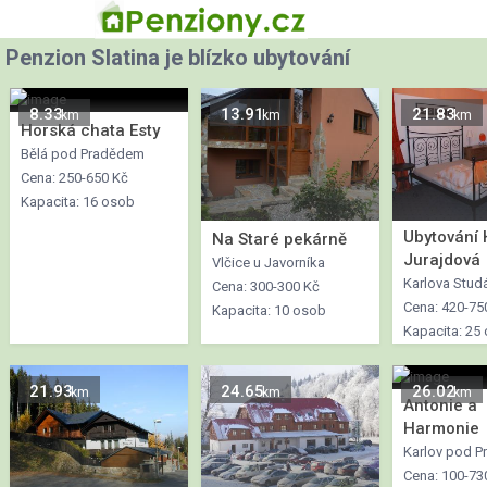
Penzion Slatina je blízko ubytování
8.33
13.91
21.83
km
km
km
Horská chata Esty
Bělá pod Pradědem
Cena: 250-650 Kč
Kapacita: 16 osob
Ubytování
Na Staré pekárně
Jurajdová
Vlčice u Javorníka
Karlova Stud
Cena: 300-300 Kč
Cena: 420-75
Kapacita: 10 osob
Kapacita: 25
21.93
24.65
26.02
km
km
km
Antonie a
Harmonie
Karlov pod 
Cena: 100-73