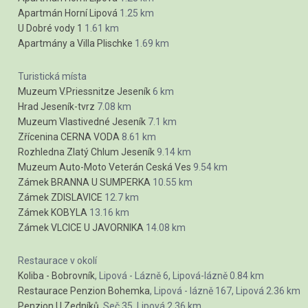
Apartmán Horní Lipová
1.25 km
U Dobré vody 1
1.61 km
Apartmány a Villa Plischke
1.69 km
Turistická místa
Muzeum V.Priessnitze Jeseník
6 km
Hrad Jeseník-tvrz
7.08 km
Muzeum Vlastivedné Jeseník
7.1 km
Zřícenina CERNA VODA
8.61 km
Rozhledna Zlatý Chlum Jeseník
9.14 km
Muzeum Auto-Moto Veterán Ceská Ves
9.54 km
Zámek BRANNA U SUMPERKA
10.55 km
Zámek ZDISLAVICE
12.7 km
Zámek KOBYLA
13.16 km
Zámek VLCICE U JAVORNIKA
14.08 km
Restaurace v okolí
Koliba - Bobrovník
, Lipová - Lázně 6, Lipová-lázně
0.84 km
Restaurace Penzion Bohemka
, Lipová - lázně 167, Lipová
2.36 km
Penzion U Zedníků
, Seč 35, Lipová
2.36 km