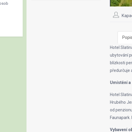
 osob
Kapa
Popi
Hotel Slatin
ubytování pr
blízkosti p
předurčuje 
Umístění a
Hotel Slati
Hrubého Jes
od penzionu
Faunapark. 
Vybavení o