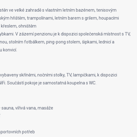
ístěn ve velké zahradě s vlastním letním bazénem, tenisovým
ským hřištěm, trampolínami, letním barem s grilem, houpacími
ax křeslem, ohništěm
rybkami. V zázemí penzionu je k dispozici společenská místnost s TV,
nou, stolním fotbálkem, ping-pong stolem, šipkami, lednicí a
u konvicí.
vybaveny skříněmi, nočními stolky, TV, lampičkami, k dispozici
iFi. Součástí pokoje je samostatná koupelna s WC.
– sauna, vířivá vana, masáže
í
sportovních potřeb