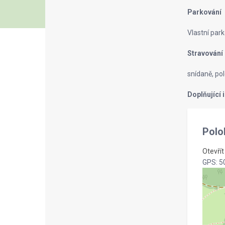
Parkování
Vlastní park
Stravování
snídaně, po
Doplňující
Polo
Otevří
GPS: 5