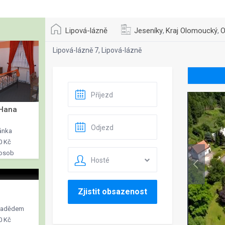
Lipová-lázně
Jeseníky
Kraj Olomoucký
O
,
,
Lipová-lázně 7, Lipová-lázně
 Hana
ánka
0 Kč
 osob
Hosté
Zjistit obsazenost
Pradědem
0 Kč