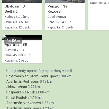
Kapacita: 33
Ubytování U
Penzion Na
Sedlářů
Rozcestí
Karlova Studánka
Dolní Morava
Cena: 600-650 Kč
Cena: 320-480 Kč
Kapacita: 32 osob
Kapacita: 51 osob
34.56
km
Apartmán 88
Červená Voda
Cena: 468-1000 Kč
Kapacita: 6 osob
Hotely, chaty, apartmány a penziony v okolí
Ubytování v soukromí Horní Lipová
0.08 km
Apartmán Pod lesem
0.13 km
Jirkova chata
0.74 km
Hospůdka Na Růžku
1.08 km
Privát Poštolka
1.19 km
Apartmán Škrovanová
1.22 km
Apartmán Horní Lipová
1.23 km