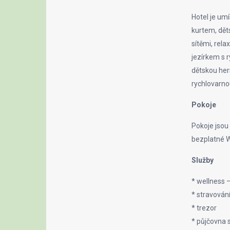
Hotel je um
kurtem, dět
sítěmi, rel
jezírkem s 
dětskou her
rychlovarno
Pokoje
Pokoje jsou 
bezplatné W
Služby
* wellness 
* stravován
* trezor
* půjčovna 