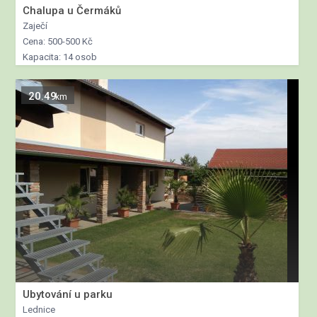
Chalupa u Čermáků
Zaječí
Cena: 500-500 Kč
Kapacita: 14 osob
20.49
km
Ubytování u parku
Lednice