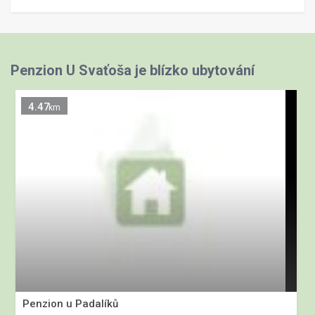
Penzion U Svaťoša je blízko ubytování
4.47
km
Penzion u Padalíků