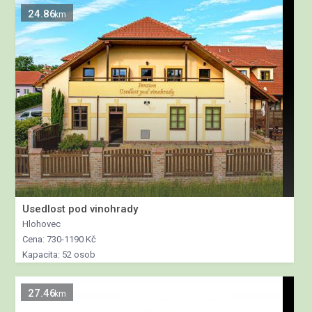
24.86
km
Usedlost pod vinohrady
Hlohovec
Cena: 730-1190 Kč
Kapacita: 52 osob
27.46
km