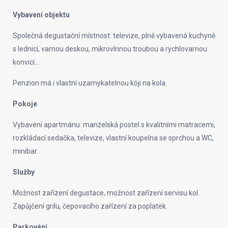
Vybavení objektu
Společná degustační místnost: televize, plně vybavená kuchyně
s lednicí, varnou deskou, mikrovlnnou troubou a rychlovarnou
konvicí…
Penzion má i vlastní uzamykatelnou kóji na kola.
Pokoje
Vybavení apartmánu: manželská postel s kvalitními matracemi,
rozkládací sedačka, televize, vlastní koupelna se sprchou a WC,
minibar.
Služby
Možnost zařízení degustace, možnost zařízení servisu kol.
Zapůjčení grilu, čepovacího zařízení za poplatek.
Parkování