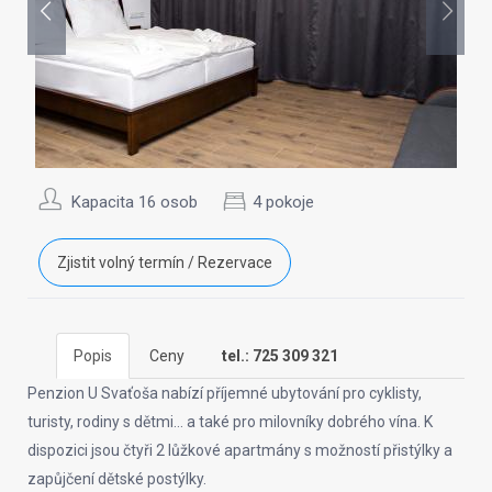
Kapacita 16 osob
4 pokoje
Zjistit volný termín / Rezervace
Popis
Ceny
tel.: 725 309 321
Penzion U Svaťoša nabízí příjemné ubytování pro cyklisty,
turisty, rodiny s dětmi… a také pro milovníky dobrého vína. K
dispozici jsou čtyři 2 lůžkové apartmány s možností přistýlky a
zapůjčení dětské postýlky.