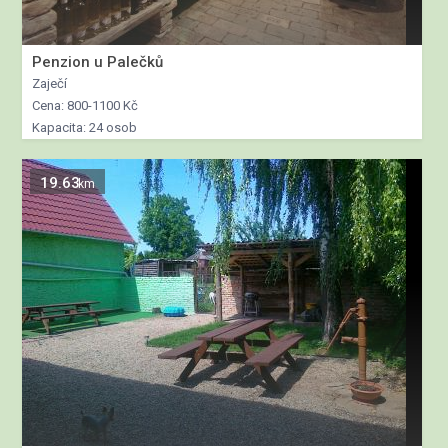
Penzion u Palečků
Zaječí
Cena: 800-1100 Kč
Kapacita: 24 osob
19.63
km