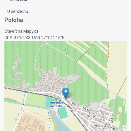
U penzionu.
Poloha
Otevřít na Mapy.cz
GPS: 48°54'43.16”N 17°1'41.15”E