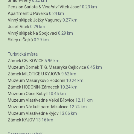
Šmíd Winery
0.22 km
Penzion Šarlota & Vinařství Vítek Josef
0.23 km
Apartment U Pavelků
0.24 km
Vinný sklípek Jožky Vagundy
0.27 km
Josef Vítek
0.29 km
Vinný sklípek Na Spojovací
0.29 km
Sklep u Čejků
0.29 km
Turistická místa
Zámek CEJKOVICE
5.96 km
Muzeum Domek T. G. Masaryka Cejkovice
6.45 km
Zámek MILOTICE U KYJOVA
9.62 km
Muzeum Masarykovo Hodonín
10.24 km
Zámek HODONIN-Zámecek
10.24 km
Muzeum Obce Kobylí
10.45 km
Muzeum Vlastivedné Velké Bílovice
12.11 km
Muzeum Nár.kult.pam. Mikulcice
12.74 km
Muzeum Vlastivedné Kyjov
13.06 km
Zámek KYJOV
13.16 km