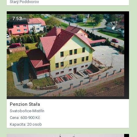
Starý Poddvorov
7.52
km
Penzion Stařa
Svatobořice-Mistřín
Cena: 600-900 Kč
Kapacita: 20 osob