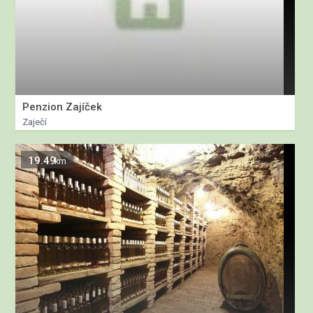
Penzion Zajíček
Zaječí
19.49
km