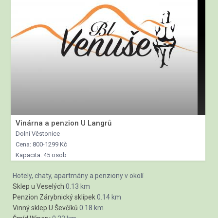
Vinárna a penzion U Langrů
Dolní Věstonice
Cena: 800-1299 Kč
Kapacita: 45 osob
Hotely, chaty, apartmány a penziony v okolí
Sklep u Veselých
0.13 km
Penzion Zárybnický sklípek
0.14 km
Vinný sklep U Ševčíků
0.18 km