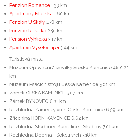
Penzion Romance
1.33 km
Apartmány Filipínka
1.60 km
Penzion U Skály
1.78 km
Penzion Rosalka
2.91 km
Pension Vyhlídka
3.17 km
Apartmán Vysoká Lípa
3.44 km
Turistická místa
Muzeum Opevnení 2.sv.války Srbská Kamenice 46
0.22
km
Muzeum Psacích stroju Ceská Kamenice
5.01 km
Zámek CESKA KAMENICE
5.07 km
Zámek BYNOVEC
6.31 km
Rozhledna Zámecký vrch Ceská Kamenice
6.59 km
Zřícenina HORNI KAMENICE
6.62 km
Rozhledna Studenec Kunratice - Studený
7.01 km
Rozhledna Dobrna - Sokoli vrch
7.18 km