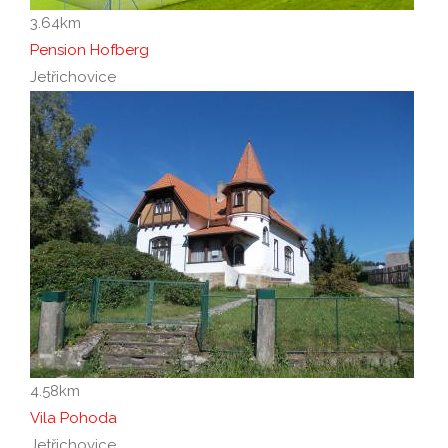
3.64
km
Pension Hofberg
Jetřichovice
4.58
km
Vila Pohoda
Jetřichovice