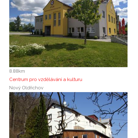
8.88
km
Centrum pro vzdělávání a kulturu
Nový Oldřichov