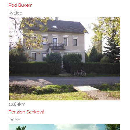
Pod Bukem
Kytlice
10.84
km
Penzion Senková
Děčín