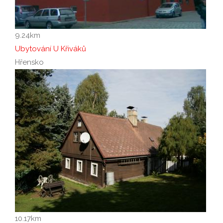
9.24
km
Ubytování U Křiváků
Hřensko
10.17
km