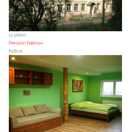
12.96
km
Penzion Falknov
Kytlice