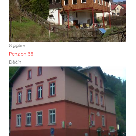
8.99
km
Penzion 68
Děčín