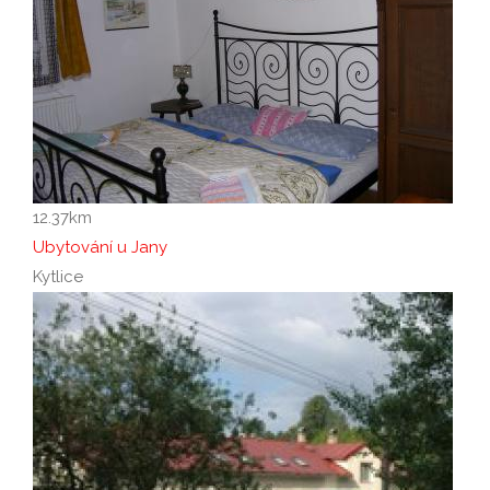
12.37
km
Ubytování u Jany
Kytlice