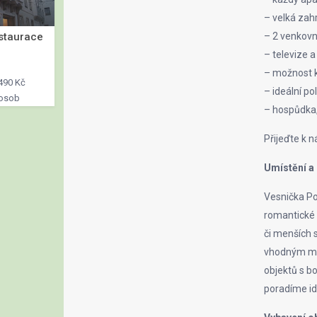
– velká zah
staurace
– 2 venkovn
– televize 
– možnost 
490 Kč
– ideální po
 osob
– hospůdka,
Přijeďte k n
Umístění a
Vesnička Po
romantické k
či menších s
vhodným mís
objektů s b
poradíme ide