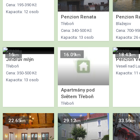
Cena: 195-390 Kč
Kapacita: 12 osob
Penzion Renata
Penzion R
Třeboň
Blažejov
Cena: 340-500 Kč
Cena: 700-95
Kapacita: 13 osob
Kapacita: 26
16
16.09
18.43
km
km
km
Jindrův mlýn
Penzion V
Třeboň
Veselí nad Lu
Cena: 350-500 Kč
Kapacita: 11
Kapacita: 13 osob
Apartmány pod
Světem Třeboň
Třeboň
22.65
29.12
33.56
km
km
km