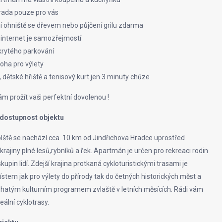
rada pouze pro vás
í ohniště se dřevem nebo půjčení grilu zdarma
a internet je samozřejmostí
krytého parkování
loha pro výlety
 dětské hřiště a tenisový kurt jen 3 minuty chůze
ám prožít vaši perfektní dovolenou !
 dostupnost objektu
lště se nachází cca. 10 km od Jindřichova Hradce uprostřed
rajiny plné lesů,rybníků a řek. Apartmán je určen pro rekreaci rodin
kupin lidí. Zdejší krajina protkaná cykloturistickými trasami je
tem jak pro výlety do přírody tak do četných historických měst a
ohatým kulturním programem zvlaště v letních měsících. Rádi vám
ální cyklotrasy.