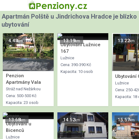
Apartmán Polště u Jindrichova Hradce je blízko
ubytování
4.43
13.19
13.22
km
km
km
Ubytování Lužnice
167
Lužnice
Cena: 390-390 Kč
Kapacita: 10 osob
Penzion
Ubytování 
Apartmány Vala
Lužnice
Stráž nad Nežárkou
Cena: 250-42
Cena: 500-500 Kč
Kapacita: 18
Kapacita: 23 osob
13.68
14.52
15.57
km
km
km
Ubytování u
Bicenců
Lužnice