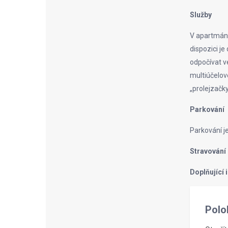
Služby
V apartmánu 
dispozici je
odpočívat ve
multiúčelové
„prolejzačk
Parkování
Parkování j
Stravování
Doplňující
Polo