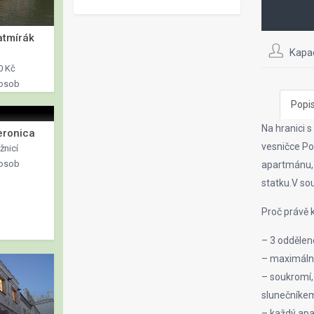
atmírák
Kapa
0 Kč
 osob
Popi
Na hranici 
eronica
vesničce P
žnicí
 osob
apartmánu, 
statku.V so
Proč právě 
– 3 oddělen
– maximální
– soukromí,
slunečníke
– každý apa