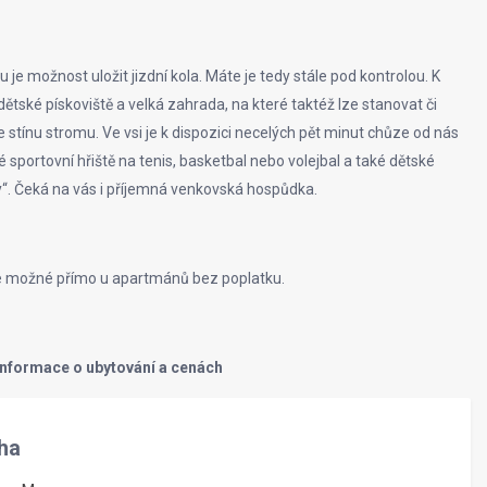
je možnost uložit jizdní kola. Máte je tedy stále pod kontrolou. K
 dětské pískoviště a velká zahrada, na které taktéž lze stanovat či
 stínu stromu. Ve vsi je k dispozici necelých pět minut chůze od nás
 sportovní hřiště na tenis, basketbal nebo volejbal a také dětské
y“. Čeká na vás i příjemná venkovská hospůdka.
e možné přímo u apartmánů bez poplatku.
 informace o ubytování a cenách
ha