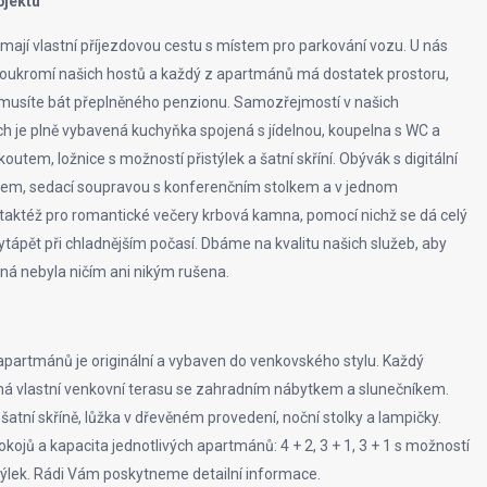
bjektu
ají vlastní příjezdovou cestu s místem pro parkování vozu. U nás
ukromí našich hostů a každý z apartmánů má dostatek prostoru,
musíte bát přeplněného penzionu. Samozřejmostí v našich
 je plně vybavená kuchyňka spojená s jídelnou, koupelna s WC a
utem, ložnice s možností přistýlek a šatní skříní. Obývák s digitální
ádiem, sedací soupravou s konferenčním stolkem a v jednom
aktéž pro romantické večery krbová kamna, pomocí nichž se dá celý
tápět při chladnějším počasí. Dbáme na kvalitu našich služeb, aby
ná nebyla ničím ani nikým rušena.
apartmánů je originální a vybaven do venkovského stylu. Každý
 vlastní venkovní terasu se zahradním nábytkem a slunečníkem.
šatní skříně, lůžka v dřevěném provedení, noční stolky a lampičky.
kojů a kapacita jednotlivých apartmánů: 4 + 2, 3 + 1, 3 + 1 s možností
stýlek. Rádi Vám poskytneme detailní informace.