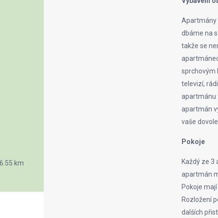
Vybavení o
Apartmány m
dbáme na so
takže se ne
apartmánech
sprchovým ko
televizí, r
apartmánu t
apartmán vy
vaše dovole
Pokoje
Každý ze 3 
6.55 km
apartmán má
Pokoje mají 
Rozložení po
dalších při