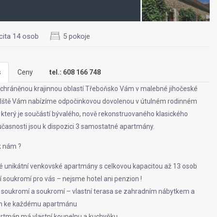
cita 14 osob
5 pokoje
s
Ceny
tel.: 608 166 748
s chráněnou krajinnou oblastí Třeboňsko Vám v malebné jihočeské
olště Vám nabízíme odpočinkovou dovolenou v útulném rodinném
který je součástí bývalého, nově rekonstruovaného klasického
učasnosti jsou k dispozici 3 samostatné apartmány.
k nám ?
é unikátní venkovské apartmány s celkovou kapacitou až 13 osob
 soukromí pro vás – nejsme hotel ani penzion !
 soukromí a soukromí – vlastní terasa se zahradním nábytkem a
m ke každému apartmánu
rtmán má vlastní koupelnu a kuchyňku