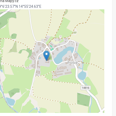
t na Mapy.cz
9°6'23.57”N 14°55'24.63”E