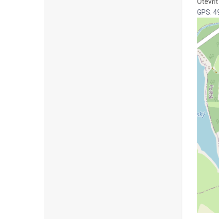
Otevří
GPS: 4