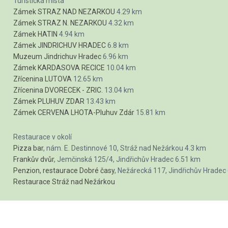
Turistická místa
Zámek STRAZ NAD NEZARKOU
4.29 km
Zámek STRAZ N. NEZARKOU
4.32 km
Zámek HATIN
4.94 km
Zámek JINDRICHUV HRADEC
6.8 km
Muzeum Jindrichuv Hradec
6.96 km
Zámek KARDASOVA RECICE
10.04 km
Zřícenina LUTOVA
12.65 km
Zřícenina DVORECEK - ZRIC.
13.04 km
Zámek PLUHUV ZDAR
13.43 km
Zámek CERVENA LHOTA-Pluhuv Zdár
15.81 km
Restaurace v okolí
Pizza bar
, nám. E. Destinnové 10, Stráž nad Nežárkou
4.3 km
Frankův dvůr
, Jemčinská 125/4, Jindřichův Hradec
6.51 km
Penzion, restaurace Dobré časy
, Nežárecká 117, Jindřichův Hradec
Restaurace Stráž nad Nežárkou