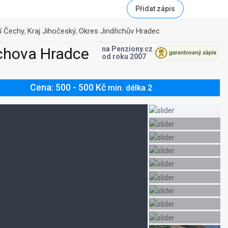
Přidat zápis
ní Čechy
Kraj Jihočeský
Okres Jindřichův Hradec
,
,
ichova Hradce
na Penziony.cz
od roku 2007
Cena: 500 - 500 Kč
min. délka 2