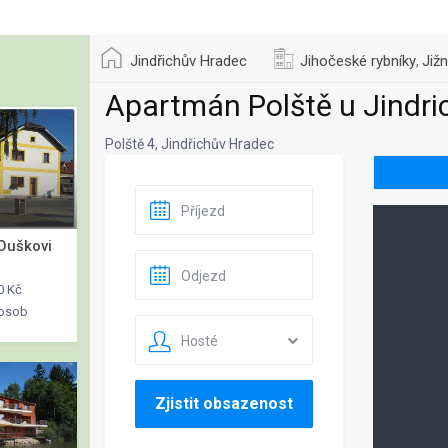
Jindřichův Hradec
Jihočeské rybníky
Již
,
Apartmán Polště u Jindr
Polště 4, Jindřichův Hradec
Ouškovi
0 Kč
 osob
Hosté
Zjistit obsazenost