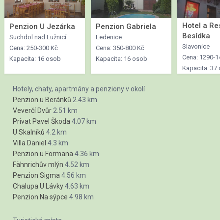
Hotel a Re
Penzion U Jezárka
Penzion Gabriela
Besídka
Suchdol nad Lužnicí
Ledenice
Slavonice
Cena: 250-300 Kč
Cena: 350-800 Kč
Cena: 1290-1
Kapacita: 16 osob
Kapacita: 16 osob
Kapacita: 37
Hotely, chaty, apartmány a penziony v okolí
Penzion u Beránků
2.43 km
Veverčí Dvůr
2.51 km
Privat Pavel Škoda
4.07 km
U Skalníků
4.2 km
Villa Daniel
4.3 km
Penzion u Formana
4.36 km
Fähnrichův mlýn
4.52 km
Penzion Sigma
4.56 km
Chalupa U Lávky
4.63 km
Penzion Na sýpce
4.98 km