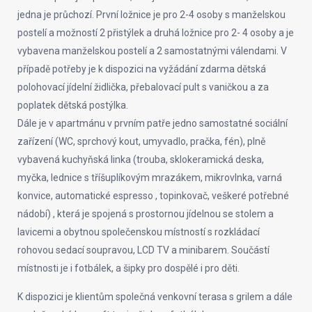
jedna je průchozí. První ložnice je pro 2-4 osoby s manželskou
postelí a možností 2 přistýlek a druhá ložnice pro 2- 4 osoby a je
vybavena manželskou postelí a 2 samostatnými válendami. V
případě potřeby je k dispozici na vyžádání zdarma dětská
polohovací jídelní židlička, přebalovací pult s vaničkou a za
poplatek dětská postýlka.
Dále je v apartmánu v prvním patře jedno samostatné sociální
zařízení (WC, sprchový kout, umyvadlo, pračka, fén), plně
vybavená kuchyňská linka (trouba, sklokeramická deska,
myčka, lednice s tříšuplíkovým mrazákem, mikrovlnka, varná
konvice, automatické espresso , topinkovač, veškeré potřebné
nádobí) , která je spojená s prostornou jídelnou se stolem a
lavicemi a obytnou společenskou místností s rozkládací
rohovou sedací soupravou, LCD TV a minibarem. Součástí
místnosti je i fotbálek, a šipky pro dospělé i pro děti.
K dispozici je klientům společná venkovní terasa s grilem a dále