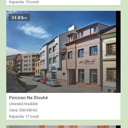
Kapacita: 10 osob
34.83
km
Penzion Na Dlouhé
Uherské Hradiště
Cena: 350-690 Kč
Kapacita: 17 osob