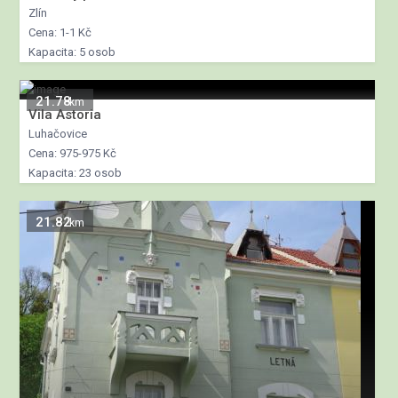
Zlín
Cena: 1-1 Kč
Kapacita: 5 osob
21.78
km
Vila Astoria
Luhačovice
Cena: 975-975 Kč
Kapacita: 23 osob
21.82
km