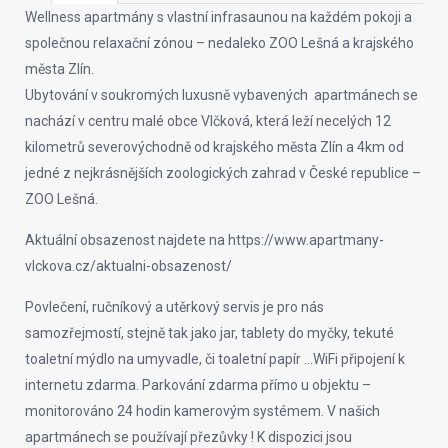
Wellness apartmány s vlastní infrasaunou na každém pokoji a
společnou relaxační zónou – nedaleko ZOO Lešná a krajského
města Zlín.
Ubytování v soukromých luxusně vybavených apartmánech se
nachází v centru malé obce Vlčková, která leží necelých 12
kilometrů severovýchodně od krajského města Zlín a 4km od
jedné z nejkrásnějších zoologických zahrad v České republice –
ZOO Lešná.
Aktuální obsazenost najdete na https://www.apartmany-
vlckova.cz/aktualni-obsazenost/
Povlečení, ručníkový a utěrkový servis je pro nás
samozřejmostí, stejně tak jako jar, tablety do myčky, tekuté
toaletní mýdlo na umyvadle, či toaletní papír …WiFi připojení k
internetu zdarma. Parkování zdarma přímo u objektu –
monitorováno 24 hodin kamerovým systémem. V našich
apartmánech se používají přezůvky ! K dispozici jsou