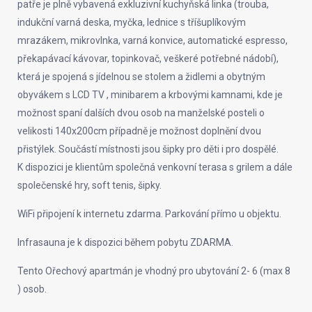
patře je plně vybavená exkluzivní kuchyňská linka (trouba,
indukční varná deska, myčka, lednice s tříšuplíkovým
mrazákem, mikrovlnka, varná konvice, automatické espresso,
překapávací kávovar, topinkovač, veškeré potřebné nádobí),
která je spojená s jídelnou se stolem a židlemi a obytným
obyvákem s LCD TV , minibarem a krbovými kamnami, kde je
možnost spaní dalších dvou osob na manželské posteli o
velikosti 140x200cm případně je možnost doplnění dvou
přistýlek. Součástí místnosti jsou šipky pro děti i pro dospělé.
K dispozici je klientům společná venkovní terasa s grilem a dále
společenské hry, soft tenis, šipky.
WiFi připojení k internetu zdarma. Parkování přímo u objektu.
Infrasauna je k dispozici během pobytu ZDARMA.
Tento Ořechový apartmán je vhodný pro ubytování 2- 6 (max 8
) osob.