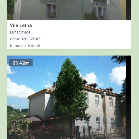
Vila Letná
Luhačovice
Cena: 320-320 Kč
Kapacita: 6 osob
23.42
km