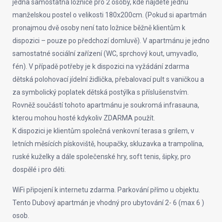
jedna samostatná ložnice pro 2 osoby, kde najdete jednu
manželskou postel o velikosti 180x200cm. (Pokud si apartmán
pronajmou dvě osoby není tato ložnice běžně klientům k
dispozici – pouze po předchozí domluvě). V apartmánu je jedno
samostatné sociální zařízení (WC, sprchový kout, umyvadlo,
fén). V případě potřeby je k dispozici na vyžádání zdarma
dětská polohovací jídelní židlička, přebalovací pult s vaničkou a
za symbolický poplatek dětská postýlka s příslušenstvím.
Rovněž součástí tohoto apartmánu je soukromá infrasauna,
kterou mohou hosté kdykoliv ZDARMA použít.
K dispozici je klientům společná venkovní terasa s grilem, v
letních měsících pískoviště, houpačky, skluzavka a trampolína,
ruské kuželky a dále společenské hry, soft tenis, šipky, pro
dospělé i pro děti.
WiFi připojení k internetu zdarma. Parkování přímo u objektu.
Tento Dubový apartmán je vhodný pro ubytování 2- 6 (max 6 )
osob.