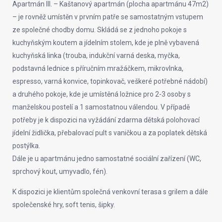
Apartmán III. – Kaštanový apartmán (plocha apartmánu 47m2)
– je rovněž umístěn v prvním patře se samostatným vstupem
ze společné chodby domu. Skládá se z jednoho pokoje s
kuchyňským koutem a jídelním stolem, kde je plně vybavená
kuchyňská linka (trouba, indukční varná deska, myčka,
podstavná lednice s příručním mražáčkem, mikrovlnka,
espresso, varná konvice, topinkovač, veškeré potřebné nádobí)
a druhého pokoje, kde je umístěná ložnice pro 2-3 osoby s
manželskou postelí a 1 samostatnou válendou. V případě
potřeby je k dispozici na vyžádání zdarma dětská polohovací
jídelní židlička, přebalovací pult s vaničkou a za poplatek dětská
postýlka.
Dále je u apartmánu jedno samostatné sociální zařízení (WC,
sprchový kout, umyvadlo, fén).
K dispozici je klientům společná venkovní terasa s grilem a dále
společenské hry, soft tenis, šipky.