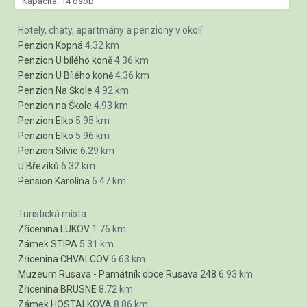
Kapacita: 14 osob
Hotely, chaty, apartmány a penziony v okolí
Penzion Kopná
4.32 km
Penzion U bílého koně
4.36 km
Penzion U Bílého koně
4.36 km
Penzion Na Škole
4.92 km
Penzion na Škole
4.93 km
Penzion Elko
5.95 km
Penzion Elko
5.96 km
Penzion Silvie
6.29 km
U Březíků
6.32 km
Pension Karolína
6.47 km
Turistická místa
Zřícenina LUKOV
1.76 km
Zámek STIPA
5.31 km
Zřícenina CHVALCOV
6.63 km
Muzeum Rusava - Památník obce Rusava 248
6.93 km
Zřícenina BRUSNE
8.72 km
Zámek HOSTALKOVA
8.86 km