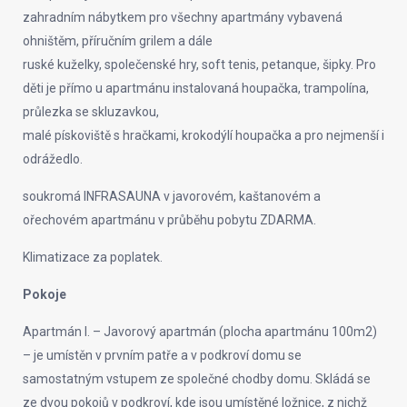
zahradním nábytkem pro všechny apartmány vybavená
ohništěm, příručním grilem a dále
ruské kuželky, společenské hry, soft tenis, petanque, šipky. Pro
děti je přímo u apartmánu instalovaná houpačka, trampolína,
průlezka se skluzavkou,
malé pískoviště s hračkami, krokodýlí houpačka a pro nejmenší i
odrážedlo.
soukromá INFRASAUNA v javorovém, kaštanovém a
ořechovém apartmánu v průběhu pobytu ZDARMA.
Klimatizace za poplatek.
Pokoje
Apartmán I. – Javorový apartmán (plocha apartmánu 100m2)
– je umístěn v prvním patře a v podkroví domu se
samostatným vstupem ze společné chodby domu. Skládá se
ze dvou pokojů v podkroví, kde jsou umístěné ložnice, z nichž