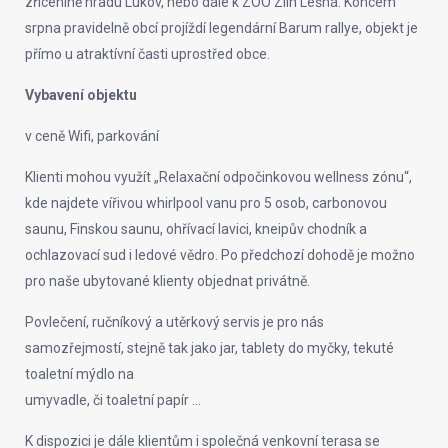
zřícenině hradu Lukov, nebo dále k ZOO Zlín Lešná. Koncem
srpna pravidelně obcí projíždí legendární Barum rallye, objekt je
přímo u atraktívní časti uprostřed obce.
Vybavení objektu
v ceně Wifi, parkování
Klienti mohou využít „Relaxační odpočinkovou wellness zónu“,
kde najdete vířivou whirlpool vanu pro 5 osob, carbonovou
saunu, Finskou saunu, ohřívací lavici, kneipův chodník a
ochlazovací sud i ledové vědro. Po předchozí dohodě je možno
pro naše ubytované klienty objednat privátně.
Povlečení, ručníkový a utěrkový servis je pro nás
samozřejmostí, stejně tak jako jar, tablety do myčky, tekuté
toaletní mýdlo na
umyvadle, či toaletní papír …
K dispozici je dále klientům i společná venkovní terasa se