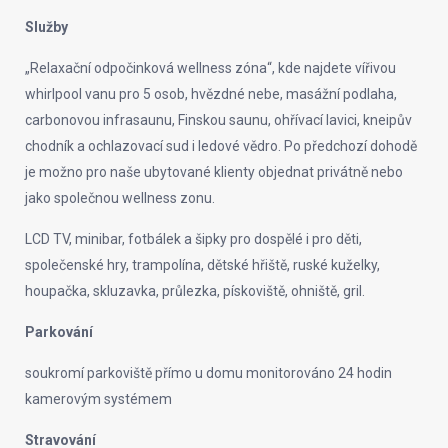
Služby
„Relaxační odpočinková wellness zóna“, kde najdete vířivou
whirlpool vanu pro 5 osob, hvězdné nebe, masážní podlaha,
carbonovou infrasaunu, Finskou saunu, ohřívací lavici, kneipův
chodník a ochlazovací sud i ledové vědro. Po předchozí dohodě
je možno pro naše ubytované klienty objednat privátně nebo
jako společnou wellness zonu.
LCD TV, minibar, fotbálek a šipky pro dospělé i pro děti,
společenské hry, trampolína, dětské hřiště, ruské kuželky,
houpačka, skluzavka, průlezka, pískoviště, ohniště, gril.
Parkování
soukromí parkoviště přímo u domu monitorováno 24 hodin
kamerovým systémem
Stravování