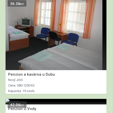
36.36
km
Penzion a kavárna u Dubu
Nový Jičín
Cena: 380-1200 Kč
Kapacita: 19 osob
42.06
km
Penzion U Vody