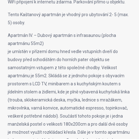
WiFi připojení k internetu zdarma. Parkování přímo u objektu.
Tento Kaštanový apartmán je vhodný pro ubytování 2- 5 (max.
5) osoby.
Apartmán IV. – Dubový apartmán s infrasaunou (plocha
apartmánu 55m2)
je umístěn v přízemí domu hned vedle vstupních dveří do
budovy před schodištěm do horních pater objektu se
samostatným vstupem z této společné chodby. Velikost
apartmánu je 55m2. Skládá se z jednoho pokoje s obyvacím
prostorem s LCD TV, minibarem a s kuchyňským koutem s
jídelním stolem a židlemi, kde je plně vybavená kuchyňská linka
(trouba, sklokeramická deska, myčka, lednice s mražákem,
mikrovlnka, varná konvice, automatické espresso, topinkovač,
veškeré potřebné nádobí). Součástí tohoto pokoje je i jedna
manželská postel o velikosti 180x200cm a pro další dvě osoby
je možnost využít rozkládací křesla. Dále je v tomto apartmánu