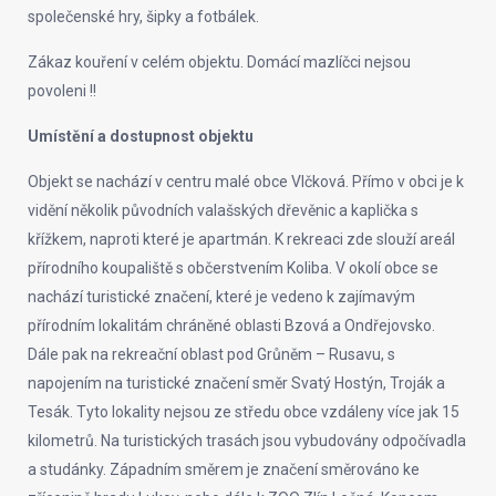
společenské hry, šipky a fotbálek.
Zákaz kouření v celém objektu. Domácí mazlíčci nejsou
povoleni !!
Umístění a dostupnost objektu
Objekt se nachází v centru malé obce Vlčková. Přímo v obci je k
vidění několik původních valašských dřevěnic a kaplička s
křížkem, naproti které je apartmán. K rekreaci zde slouží areál
přírodního koupaliště s občerstvením Koliba. V okolí obce se
nachází turistické značení, které je vedeno k zajímavým
přírodním lokalitám chráněné oblasti Bzová a Ondřejovsko.
Dále pak na rekreační oblast pod Grůněm – Rusavu, s
napojením na turistické značení směr Svatý Hostýn, Troják a
Tesák. Tyto lokality nejsou ze středu obce vzdáleny více jak 15
kilometrů. Na turistických trasách jsou vybudovány odpočívadla
a studánky. Západním směrem je značení směrováno ke