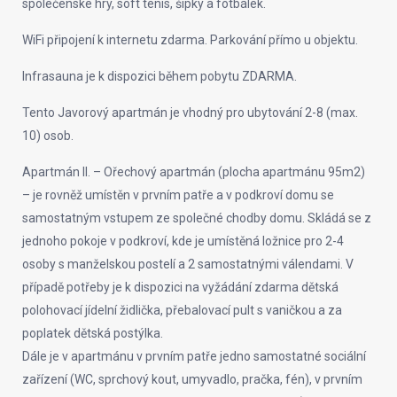
společenské hry, soft tenis, šipky a fotbálek.
WiFi připojení k internetu zdarma. Parkování přímo u objektu.
Infrasauna je k dispozici během pobytu ZDARMA.
Tento Javorový apartmán je vhodný pro ubytování 2-8 (max.
10) osob.
Apartmán II. – Ořechový apartmán (plocha apartmánu 95m2)
– je rovněž umístěn v prvním patře a v podkroví domu se
samostatným vstupem ze společné chodby domu. Skládá se z
jednoho pokoje v podkroví, kde je umístěná ložnice pro 2-4
osoby s manželskou postelí a 2 samostatnými válendami. V
případě potřeby je k dispozici na vyžádání zdarma dětská
polohovací jídelní židlička, přebalovací pult s vaničkou a za
poplatek dětská postýlka.
Dále je v apartmánu v prvním patře jedno samostatné sociální
zařízení (WC, sprchový kout, umyvadlo, pračka, fén), v prvním