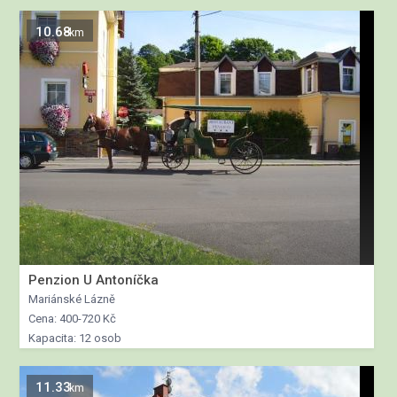
10.68
km
Penzion U Antoníčka
Mariánské Lázně
Cena: 400-720 Kč
Kapacita: 12 osob
11.33
km