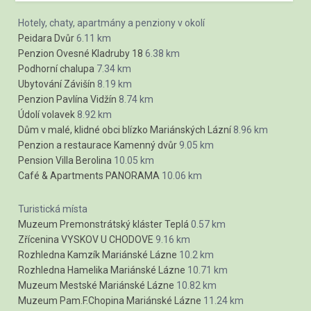
Hotely, chaty, apartmány a penziony v okolí
Peidara Dvůr
6.11 km
Penzion Ovesné Kladruby 18
6.38 km
Podhorní chalupa
7.34 km
Ubytování Závišín
8.19 km
Penzion Pavlína Vidžín
8.74 km
Údolí volavek
8.92 km
Dům v malé, klidné obci blízko Mariánských Lázní
8.96 km
Penzion a restaurace Kamenný dvůr
9.05 km
Pension Villa Berolina
10.05 km
Café & Apartments PANORAMA
10.06 km
Turistická místa
Muzeum Premonstrátský kláster Teplá
0.57 km
Zřícenina VYSKOV U CHODOVE
9.16 km
Rozhledna Kamzík Mariánské Lázne
10.2 km
Rozhledna Hamelika Mariánské Lázne
10.71 km
Muzeum Mestské Mariánské Lázne
10.82 km
Muzeum Pam.F.Chopina Mariánské Lázne
11.24 km