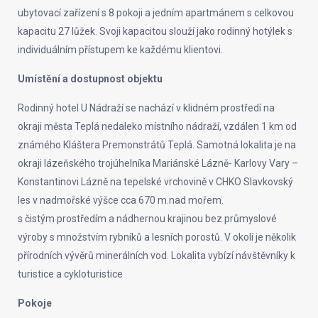
ubytovací zařízení s 8 pokoji a jedním apartmánem s celkovou
kapacitu 27 lůžek. Svoji kapacitou slouží jako rodinný hotýlek s
individuálním přístupem ke každému klientovi.
Umístění a dostupnost objektu
Rodinný hotel U Nádraží se nachází v klidném prostředí na
okraji města Teplá nedaleko místního nádraží, vzdálen 1 km od
známého Kláštera Premonstrátů Teplá. Samotná lokalita je na
okraji lázeňského trojúhelníka Mariánské Lázně- Karlovy Vary –
Konstantinovi Lázně na tepelské vrchovině v CHKO Slavkovský
les v nadmořské výšce cca 670 m.nad mořem.
s čistým prostředím a nádhernou krajinou bez průmyslové
výroby s množstvím rybníků a lesních porostů. V okolí je několik
přírodních vývěrů minerálních vod. Lokalita vybízí návštěvníky k
turistice a cykloturistice
Pokoje