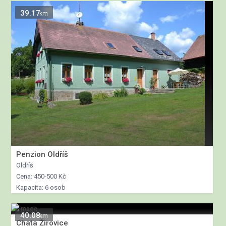
39.17
km
Penzion Oldříš
Oldříš
Cena: 450-500 Kč
Kapacita: 6 osob
40.08
km
Chata Žirovice