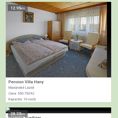
12.95
km
Pension Villa Hany
Mariánské Lázně
Cena: 550-750 Kč
Kapacita: 10 osob
28.32
km
Penzion Prediger