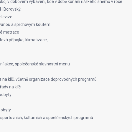
koj v dobovém vybavení, kde v době konání říšského sněmu v roce
.H.Borovský.
levize.
 vanou a sprchovým koutem
é matrace
etová přípojka, klimatizace,
mní akce, společenské slavnostní menu
e na klíč, včetně organizace doprovodných programů
řady na klíč
pobyty
pobyty
sportovních, kulturních a spoelčenských programů