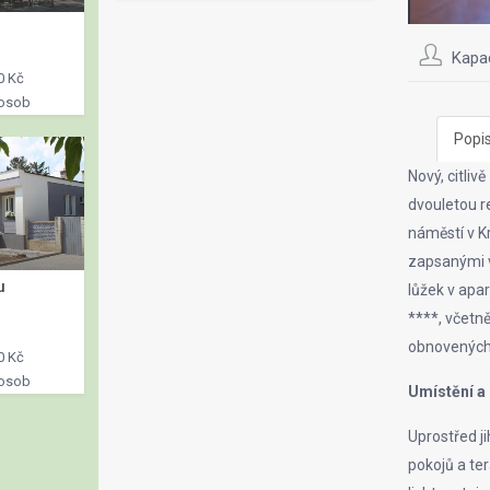
Kapa
0 Kč
 osob
Popi
Nový, citliv
dvouletou r
náměstí v 
zapsanými v
u
lůžek v ap
****, včetn
obnovených 
0 Kč
 osob
Umístění a
Uprostřed j
pokojů a te