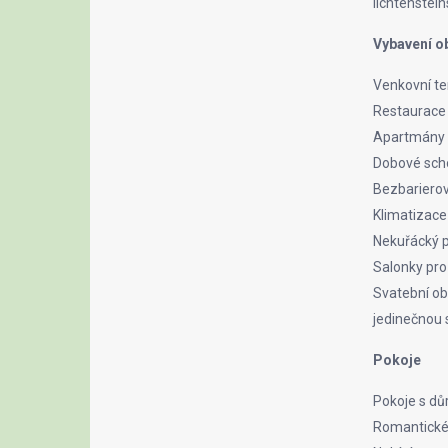
lichtenstei
Vybavení o
Venkovní te
Restaurace 
Apartmány 
Dobové scho
Bezbarierov
Klimatizace
Nekuřácký p
Salonky pro
Svatební ob
jedinečnou s
Pokoje
Pokoje s dů
Romantické