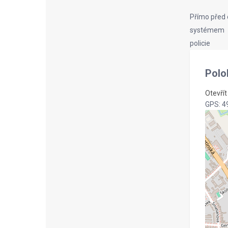
Přímo před
systémem
policie
Polo
Otevří
GPS: 4