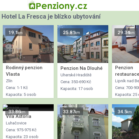
Hotel La Fresca je blízko ubytování
19.1
25.81
29.34
km
km
km
Rodinný penzion
Penzion
Penzion Na Dlouhé
Vlasta
restaurace
Uherské Hradiště
Zlín
Lipník nad B
Cena: 350-690 Kč
Cena: 1-1 Kč
Cena: 700-90
Kapacita: 17 osob
Kapacita: 5 osob
Kapacita: 25
33.86
33.87
34.5
km
km
km
Vila Astoria
Luhačovice
Cena: 975-975 Kč
Kapacita: 23 osob