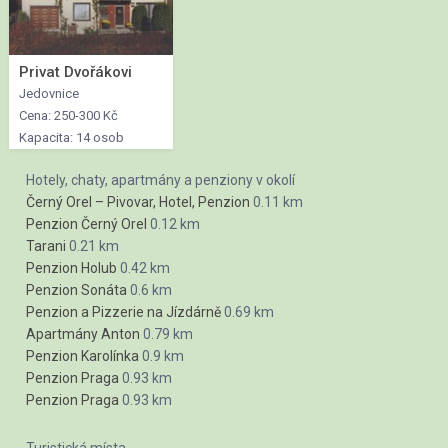
Privat Dvořákovi
Jedovnice
Cena: 250-300 Kč
Kapacita: 14 osob
Hotely, chaty, apartmány a penziony v okolí
Černý Orel – Pivovar, Hotel, Penzion
0.11 km
Penzion Černý Orel
0.12 km
Tarani
0.21 km
Penzion Holub
0.42 km
Penzion Sonáta
0.6 km
Penzion a Pizzerie na Jízdárně
0.69 km
Apartmány Anton
0.79 km
Penzion Karolínka
0.9 km
Penzion Praga
0.93 km
Penzion Praga
0.93 km
Turistická místa