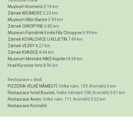
Muzeum Kromeríz
0.14 km
Zámek KROMERIZ
0.23 km
Muzeum Mlýn Barice
5.93 km
Zámek CHROPYNE
6.85 km
Muzeum Památník Emila Filly Chropyne
6.99 km
Zámek KOVALOVICE U KOJETIN
7.49 km
Zámek VEZKY
8.27 km
Zámek KVASICE
8.44 km
Muzeum Mestské-MKS Kojetín I
8.58 km
Hrad Kurovice-tvrz
8.96 km
Restaurace v okolí
PIZZERIA VELKÉ NÁMĚSTÍ
, Velké nám. 109, Kroměříž
0 km
Restaurace hotel Bouček
, Velké náměstí 108, Kroměříž
0.01 km
Restaurace Avion
, Velké nám. 111, Kroměříž
0.03 km
Restaurace Kroměříž