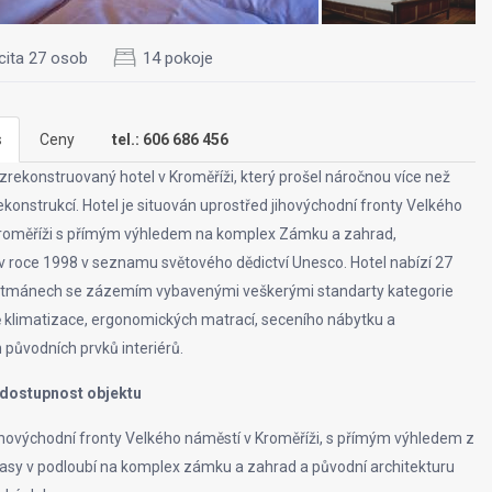
cita 27 osob
14 pokoje
s
Ceny
tel.: 606 686 456
ě zrekonstruovaný hotel v Kroměříži, který prošel náročnou více než
ekonstrukcí. Hotel je situován uprostřed jihovýchodní fronty Velkého
Kroměříži s přímým výhledem na komplex Zámku a zahrad,
 roce 1998 v seznamu světového dědictví Unesco. Hotel nabízí 27
artmánech se zázemím vybavenými veškerými standarty kategorie
ě klimatizace, ergonomických matrací, seceního nábytku a
původních prvků interiérů.
 dostupnost objektu
ihovýchodní fronty Velkého náměstí v Kroměříži, s přímým výhledem z
rasy v podloubí na komplex zámku a zahrad a původní architekturu