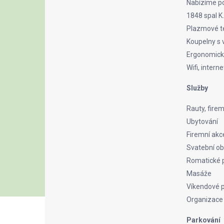
Nabízíme po
1848 spal K
Plazmové te
Koupelny s
Ergonomick
Wifi, intern
Služby
Rauty, fire
Ubytování
Firemní akc
Svatební ob
Romatické 
Masáže
Víkendové 
Organizace 
Parkování