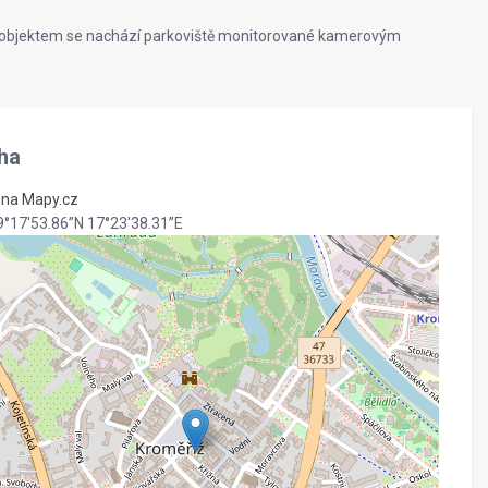
 objektem se nachází parkoviště monitorované kamerovým
ha
t na Mapy.cz
9°17'53.86”N 17°23'38.31”E