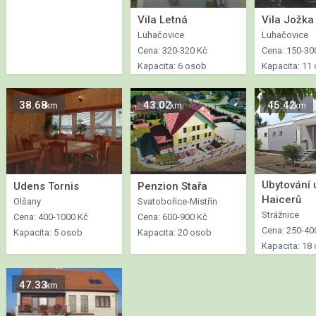
Vila Letná
Vila Jožka
Luhačovice
Luhačovice
Cena: 320-320 Kč
Cena: 150-30
Kapacita: 6 osob
Kapacita: 11
38.68
43.02
45.42
km
km
km
Ubytování 
Udens Tornis
Penzion Stařa
Haicerů
Olšany
Svatobořice-Mistřín
Strážnice
Cena: 400-1000 Kč
Cena: 600-900 Kč
Cena: 250-40
Kapacita: 5 osob
Kapacita: 20 osob
Kapacita: 18
47.33
km