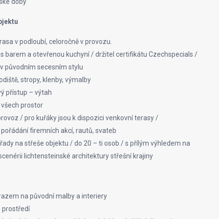
nské doby
bjektu
rasa v podloubí, celoročně v provozu.
s barem a otevřenou kuchyní / držitel certifikátu Czechspecials /
v původním secesním stylu
diště, stropy, klenby, výmalby
ý přístup – výtah
 všech prostor
rovoz / pro kuřáky jsou k dispozici venkovní terasy /
 pořádání firemních akcí, rautů, svateb
řady na střeše objektu / do 20 – ti osob / s přílým výhledem na
cenérii lichtensteinské architektury střešní krajiny
razem na původní malby a interiery
 prostředí