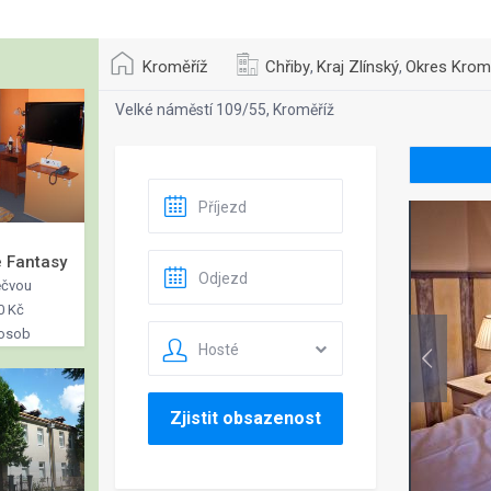
Kroměříž
Chřiby
Kraj Zlínský
Okres Krom
,
,
Velké náměstí 109/55, Kroměříž
 Fantasy
ečvou
0 Kč
 osob
Hosté
Zjistit obsazenost