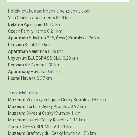
Hotely, chaty, apartmány a penziony v okolí
Villa Cihelna apartments
0.04 km
Delanta Apartment
0.15 km
Czech Family Home
0.21 km
Apartmán 5. května 236, Český Krumlov
0.26 km
Penzion Kolbl
0.27 km
Apartmán Valentina
0.28 km
Ubytování BLUEGRASS Club
0.28 km
Penzion Ve Dvorku
0.33 km
Apartmány Havana
0.36 km
Hostel Havana
0.37 km
Turistická místa
Muzeum Voskových figurín Ceský Krumlov
0.88 km
Muzeum Tortury Ceský Krumlov
0.97 km
Muzeum Okresní Ceský Krumlov
1 km
Muzeum Loutek Ceský Krumlov
1.11 km
Zámek CESKY KRUMLOV
1.11 km
Muzeum Grafitový dul Ceský Krumlov
1.56 km