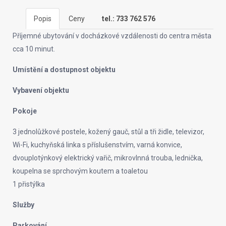
Popis
Ceny
tel.: 733 762 576
Příjemné ubytování v docházkové vzdálenosti do centra města
cca 10 minut.
Umístění a dostupnost objektu
Vybavení objektu
Pokoje
3 jednolůžkové postele, kožený gauč, stůl a tři židle, televizor,
Wi-Fi, kuchyňská linka s příslušenstvím, varná konvice,
dvouplotýnkový elektrický vařič, mikrovlnná trouba, lednička,
koupelna se sprchovým koutem a toaletou
1 přistýlka
Služby
Parkování