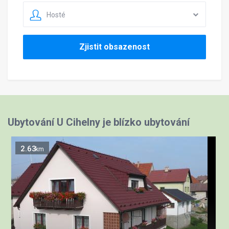
Hosté
Zjistit obsazenost
Ubytování U Cihelny je blízko ubytování
2.63
km