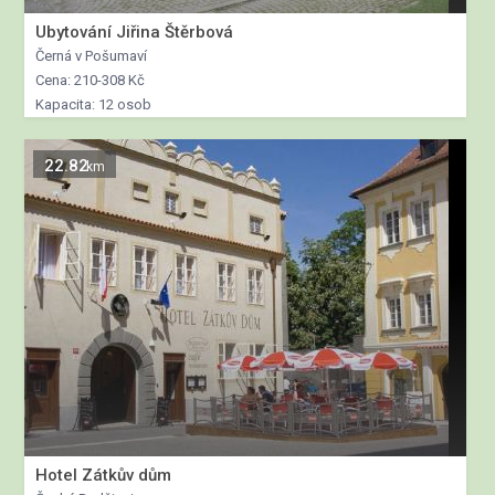
Ubytování Jiřina Štěrbová
Černá v Pošumaví
Cena: 210-308 Kč
Kapacita: 12 osob
22.82
km
Hotel Zátkův dům