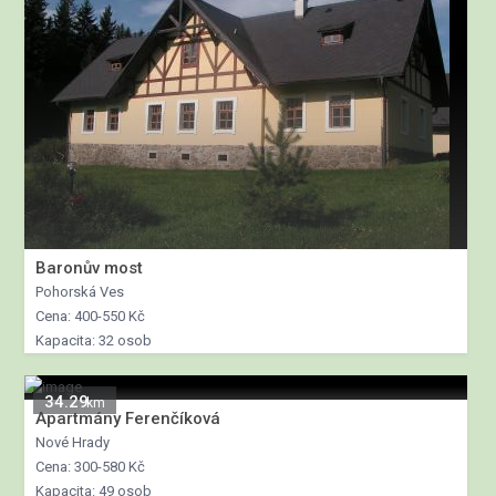
Baronův most
Pohorská Ves
Cena: 400-550 Kč
Kapacita: 32 osob
34.29
km
Apartmány Ferenčíková
Nové Hrady
Cena: 300-580 Kč
Kapacita: 49 osob