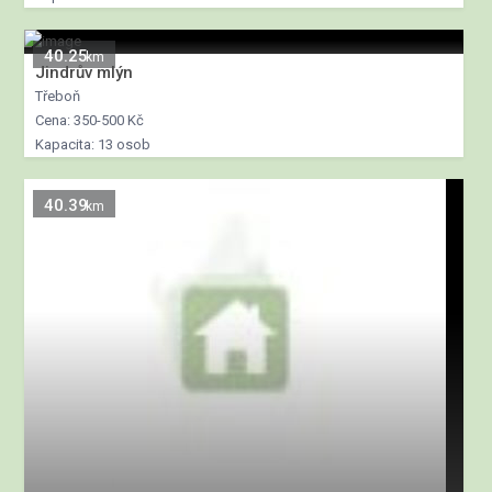
40.25
km
Jindrův mlýn
Třeboň
Cena: 350-500 Kč
Kapacita: 13 osob
40.39
km