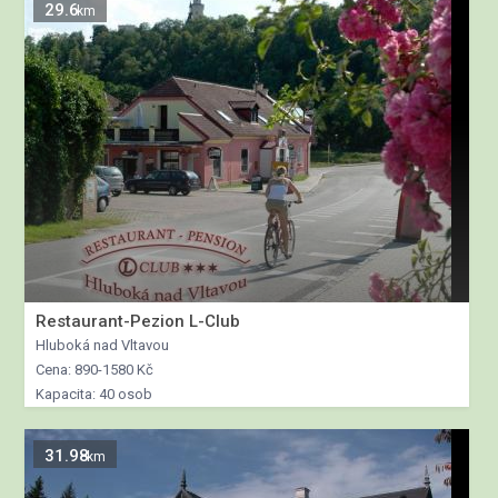
29.6
km
Restaurant-Pezion L-Club
Hluboká nad Vltavou
Cena: 890-1580 Kč
Kapacita: 40 osob
31.98
km