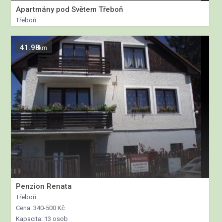
Apartmány pod Světem Třeboň
Třeboň
41.98
km
Penzion Renata
Třeboň
Cena: 340-500 Kč
Kapacita: 13 osob