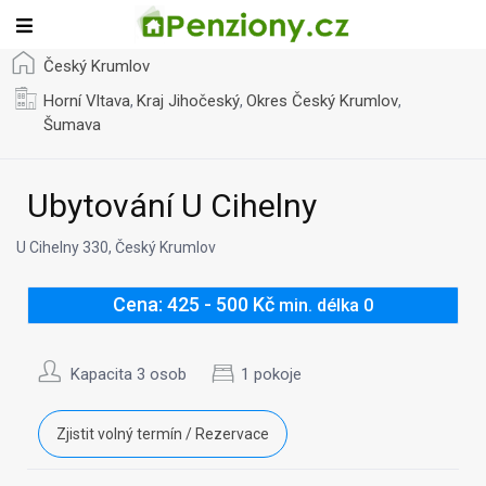
Český Krumlov
Horní Vltava
Kraj Jihočeský
Okres Český Krumlov
,
,
,
Šumava
Ubytování U Cihelny
U Cihelny 330, Český Krumlov
Cena: 425 - 500 Kč
min. délka 0
Kapacita 3 osob
1 pokoje
Zjistit volný termín / Rezervace