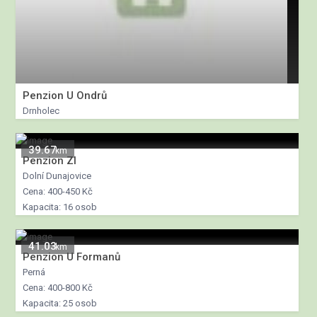
Penzion U Ondrů
Drnholec
39.67
km
Penzion ZI
Dolní Dunajovice
Cena: 400-450 Kč
Kapacita: 16 osob
41.03
km
Penzion U Formanů
Perná
Cena: 400-800 Kč
Kapacita: 25 osob