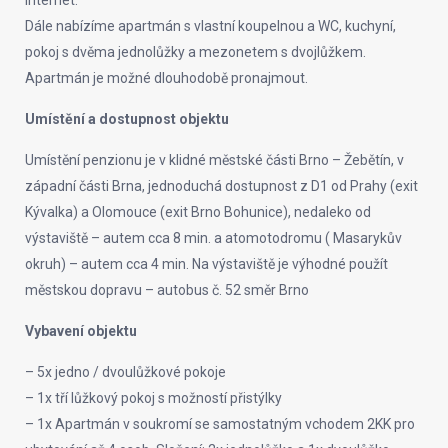
internet.
Dále nabízíme apartmán s vlastní koupelnou a WC, kuchyní,
pokoj s dvěma jednolůžky a mezonetem s dvojlůžkem.
Apartmán je možné dlouhodobě pronajmout.
Umístění a dostupnost objektu
Umístění penzionu je v klidné městské části Brno – Žebětín, v
západní části Brna, jednoduchá dostupnost z D1 od Prahy (exit
Kývalka) a Olomouce (exit Brno Bohunice), nedaleko od
výstaviště – autem cca 8 min. a atomotodromu ( Masarykův
okruh) – autem cca 4 min. Na výstaviště je výhodné použít
městskou dopravu – autobus č. 52 směr Brno
Vybavení objektu
– 5x jedno / dvoulůžkové pokoje
– 1x tří lůžkový pokoj s možností přistýlky
– 1x Apartmán v soukromí se samostatným vchodem 2KK pro