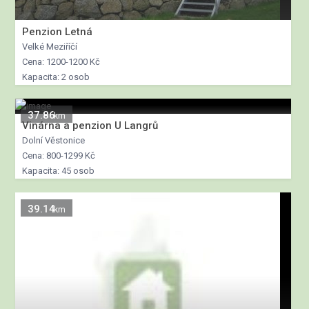
Penzion Letná
Velké Meziříčí
Cena: 1200-1200 Kč
Kapacita: 2 osob
37.86
km
Vinárna a penzion U Langrů
Dolní Věstonice
Cena: 800-1299 Kč
Kapacita: 45 osob
39.14
km