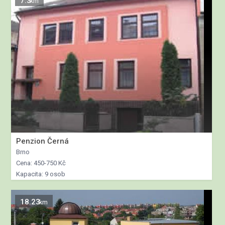
7.3
km
Penzion Černá
Brno
Cena: 450-750 Kč
Kapacita: 9 osob
18.23
km