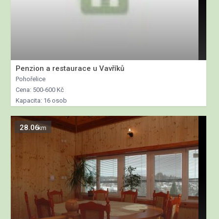
Penzion a restaurace u Vavříků
Pohořelice
Cena: 500-600 Kč
Kapacita: 16 osob
28.06
km