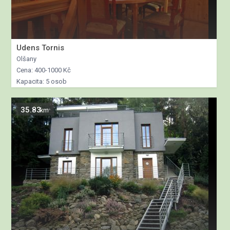
Udens Tornis
Olšany
Cena: 400-1000 Kč
Kapacita: 5 osob
35.83
km