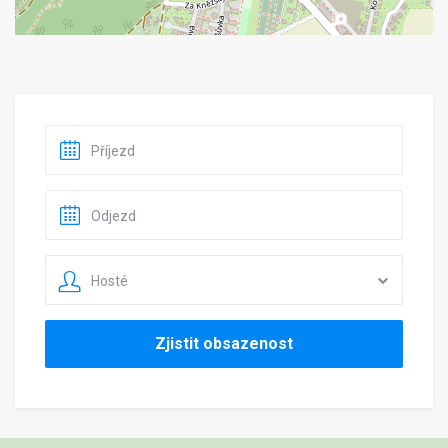
Hosté
Zjistit obsazenost