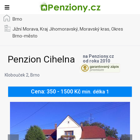
Brno
Jižní Morava
Kraj Jihomoravský
Moravský kras
Okres
,
,
,
Brno-město
Penzion Cihelna
na Penziony.cz
od roku 2010
Klobouček 2, Brno
Cena: 350 - 1500 Kč
min. délka 1