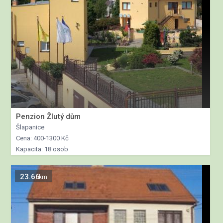
Penzion Žlutý dům
Šlapanice
Cena: 400-1300 Kč
Kapacita: 18 osob
23.66
km