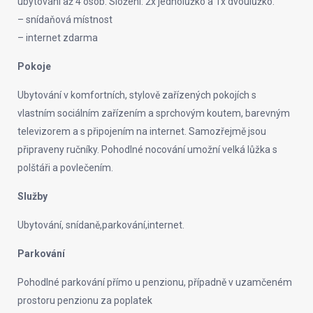
ubytování až 4 osob. Složení: 2x jednolůžko a 1x dvoulůžko.
– snídaňová místnost
– internet zdarma
Pokoje
Ubytování v komfortních, stylově zařízených pokojích s
vlastním sociálním zařízením a sprchovým koutem, barevným
televizorem a s připojením na internet. Samozřejmě jsou
připraveny ručníky. Pohodlné nocování umožní velká lůžka s
polštáři a povlečením.
Služby
Ubytování, snídaně,parkování,internet.
Parkování
Pohodlné parkování přímo u penzionu, případně v uzamčeném
prostoru penzionu za poplatek