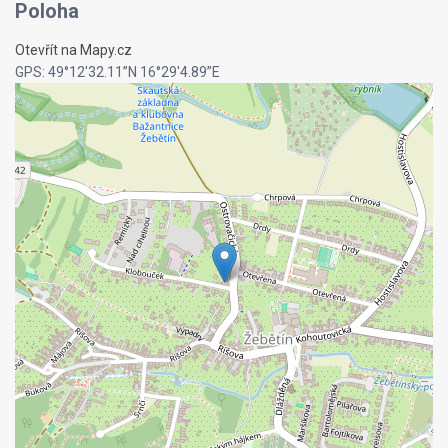
Poloha
Otevřít na Mapy.cz
GPS: 49°12'32.11”N 16°29'4.89”E