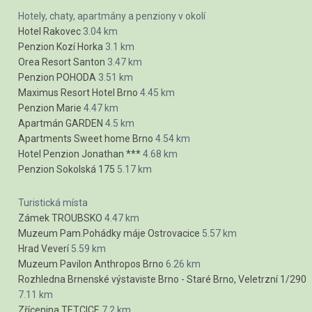
Hotely, chaty, apartmány a penziony v okolí
Hotel Rakovec
3.04 km
Penzion Kozí Horka
3.1 km
Orea Resort Santon
3.47 km
Penzion POHODA
3.51 km
Maximus Resort Hotel Brno
4.45 km
Penzion Marie
4.47 km
Apartmán GARDEN
4.5 km
Apartments Sweet home Brno
4.54 km
Hotel Penzion Jonathan ***
4.68 km
Penzion Sokolská 175
5.17 km
Turistická místa
Zámek TROUBSKO
4.47 km
Muzeum Pam.Pohádky máje Ostrovacice
5.57 km
Hrad Veverí
5.59 km
Muzeum Pavilon Anthropos Brno
6.26 km
Rozhledna Brnenské výstaviste Brno - Staré Brno, Veletrzní 1/290
7.11 km
Zřícenina TETCICE
7.2 km