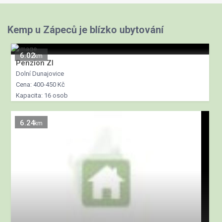
Kemp u Zápeců je blízko ubytování
6.02
km
Penzion ZI
Dolní Dunajovice
Cena: 400-450 Kč
Kapacita: 16 osob
6.24
km