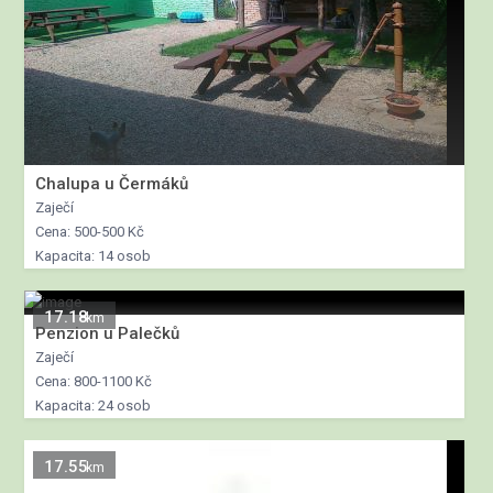
Chalupa u Čermáků
Zaječí
Cena: 500-500 Kč
Kapacita: 14 osob
17.18
km
Penzion u Palečků
Zaječí
Cena: 800-1100 Kč
Kapacita: 24 osob
17.55
km