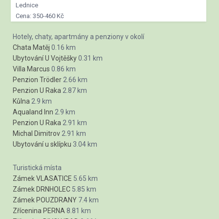
Lednice
Cena: 350-460 Kč
Hotely, chaty, apartmány a penziony v okolí
Chata Matěj
0.16 km
Ubytování U Vojtěšky
0.31 km
Villa Marcus
0.86 km
Penzion Trödler
2.66 km
Penzion U Raka
2.87 km
Kůlna
2.9 km
Aqualand Inn
2.9 km
Penzion U Raka
2.91 km
Michal Dimitrov
2.91 km
Ubytování u sklípku
3.04 km
Turistická místa
Zámek VLASATICE
5.65 km
Zámek DRNHOLEC
5.85 km
Zámek POUZDRANY
7.4 km
Zřícenina PERNA
8.81 km