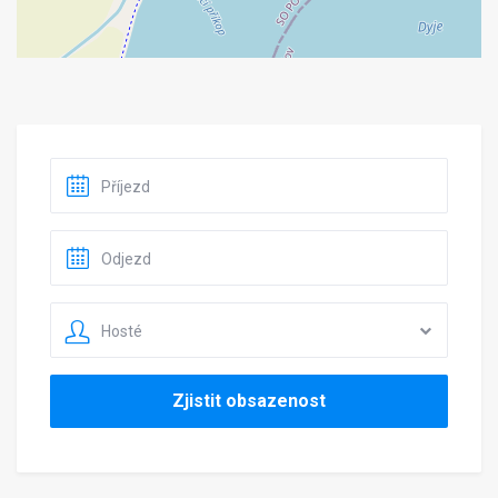
Hosté
Zjistit obsazenost