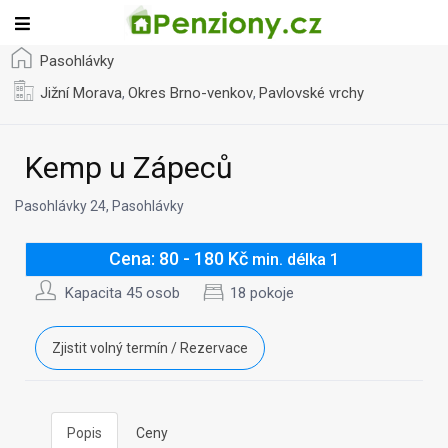
Pasohlávky
Jižní Morava
Okres Brno-venkov
Pavlovské vrchy
,
,
Kemp u Zápeců
Pasohlávky 24, Pasohlávky
Cena: 80 - 180 Kč
min. délka 1
Kapacita 45 osob
18 pokoje
Zjistit volný termín / Rezervace
Popis
Ceny