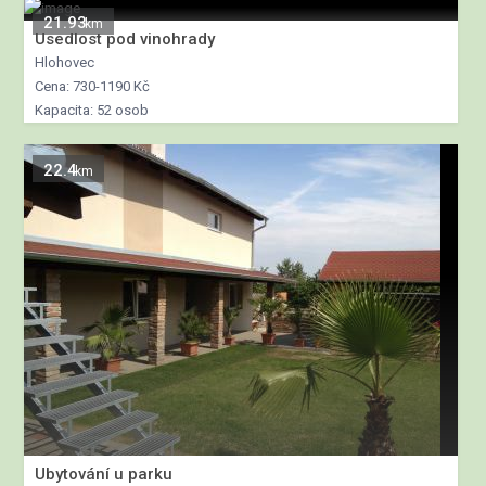
21.93
km
Usedlost pod vinohrady
Hlohovec
Cena: 730-1190 Kč
Kapacita: 52 osob
22.4
km
Ubytování u parku