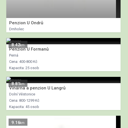
Penzion U Ondrů
Drnholec
8.42
km
Penzion U Formanů
Perná
Cena: 400-800 Kč
Kapacita: 25 osob
8.81
km
Vinárna a penzion U Langrů
Dolní Věstonice
Cena: 800-1299 Kč
Kapacita: 45 osob
9.16
km