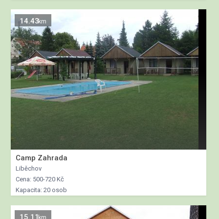
14.43
km
Camp Zahrada
Liběchov
Cena: 500-720 Kč
Kapacita: 20 osob
15.11
km