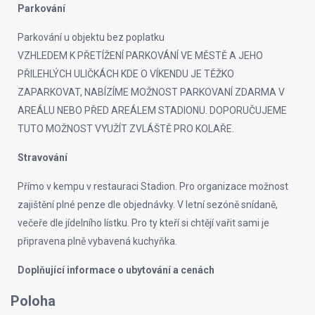
Parkování
Parkování u objektu bez poplatku
VZHLEDEM K PŘETÍŽENÍ PARKOVÁNÍ VE MĚSTĚ A JEHO
PŘILEHLÝCH ULIČKÁCH KDE O VÍKENDU JE TĚŽKO
ZAPARKOVAT, NABÍZÍME MOŽNOST PARKOVANÍ ZDARMA V
AREÁLU NEBO PŘED AREÁLEM STADIONU. DOPORUČUJEME
TUTO MOŽNOST VYUŽÍT ZVLÁŠTĚ PRO KOLAŘE.
Stravování
Přímo v kempu v restauraci Stadion. Pro organizace možnost
zajištění plné penze dle objednávky. V letní sezóně snídaně,
večeře dle jídelního lístku. Pro ty kteří si chtějí vařit sami je
připravena plně vybavená kuchyňka.
Doplňující informace o ubytování a cenách
Poloha