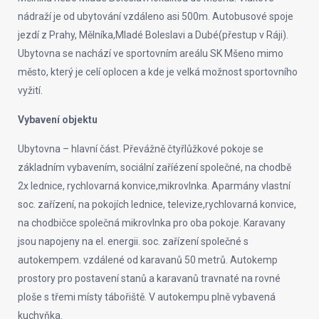
nádraží je od ubytování vzdáleno asi 500m. Autobusové spoje
jezdí z Prahy, Mělníka,Mladé Boleslavi a Dubé(přestup v Ráji).
Ubytovna se nachází ve sportovním areálu SK Mšeno mimo
město, který je celí oplocen a kde je velká možnost sportovního
vyžití.
Vybavení objektu
Ubytovna – hlavní část. Převážně čtyřlůžkové pokoje se
základním vybavením, sociální zaříézení společné, na chodbě
2x lednice, rychlovarná konvice,mikrovlnka. Aparmány vlastní
soc. zařízení, na pokojích lednice, televize,rychlovarná konvice,
na chodbičce společná mikrovlnka pro oba pokoje. Karavany
jsou napojeny na el. energii. soc. zařízení společné s
autokempem. vzdálené od karavanů 50 metrů. Autokemp
prostory pro postavení stanů a karavanů travnaté na rovné
ploše s třemi místy tábořiště. V autokempu plně vybavená
kuchyňka.