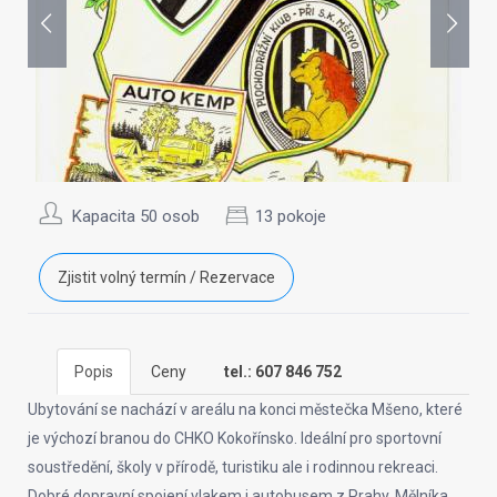
Kapacita 50 osob
13 pokoje
Zjistit volný termín / Rezervace
Popis
Ceny
tel.: 607 846 752
Ubytování se nachází v areálu na konci městečka Mšeno, které
je výchozí branou do CHKO Kokořínsko. Ideální pro sportovní
soustředění, školy v přírodě, turistiku ale i rodinnou rekreaci.
Dobré dopravní spojení vlakem i autobusem z Prahy, Mělníka,