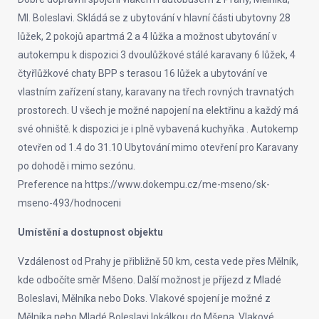
Ml. Boleslavi. Skládá se z ubytování v hlavní části ubytovny 28
lůžek, 2 pokojů apartmá 2 a 4 lůžka a možnost ubytování v
autokempu k dispozici 3 dvoulůžkové stálé karavany 6 lůžek, 4
čtyřlůžkové chaty BPP s terasou 16 lůžek a ubytování ve
vlastním zařízení stany, karavany na třech rovných travnatých
prostorech. U všech je možné napojení na elektřinu a každý má
své ohniště. k dispozici je i plně vybavená kuchyňka . Autokemp
otevřen od 1.4 do 31.10 Ubytování mimo otevření pro Karavany
po dohodě i mimo sezónu.
Preference na https://www.dokempu.cz/me-mseno/sk-
mseno-493/hodnoceni
Umístění a dostupnost objektu
Vzdálenost od Prahy je přibližně 50 km, cesta vede přes Mělník,
kde odbočíte směr Mšeno. Další možnost je příjezd z Mladé
Boleslavi, Mělníka nebo Doks. Vlakové spojení je možné z
Mělníka nebo Mladé Boleslavi lokálkou do Mšena. Vlakové