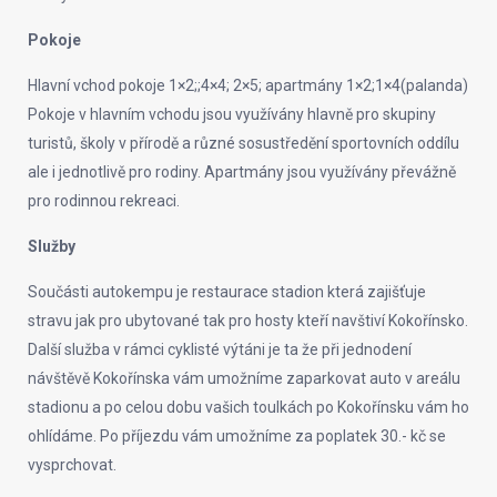
Pokoje
Hlavní vchod pokoje 1×2;;4×4; 2×5; apartmány 1×2;1×4(palanda)
Pokoje v hlavním vchodu jsou využívány hlavně pro skupiny
turistů, školy v přírodě a různé sosustředění sportovních oddílu
ale i jednotlivě pro rodiny. Apartmány jsou využívány převážně
pro rodinnou rekreaci.
Služby
Součásti autokempu je restaurace stadion která zajišťuje
stravu jak pro ubytované tak pro hosty kteří navštiví Kokořínsko.
Další služba v rámci cyklisté výtáni je ta že při jednodení
návštěvě Kokořínska vám umožníme zaparkovat auto v areálu
stadionu a po celou dobu vašich toulkách po Kokořínsku vám ho
ohlídáme. Po příjezdu vám umožníme za poplatek 30.- kč se
vysprchovat.