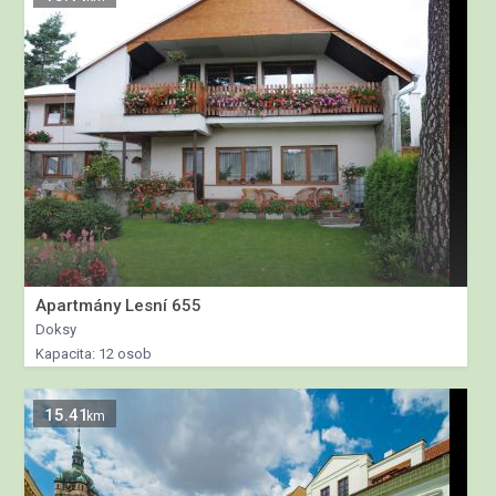
Apartmány Lesní 655
Doksy
Kapacita: 12 osob
15.41
km