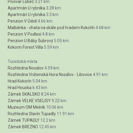
Pivovar Lobeč
3.21 km
Apartmán U rybníka
3.28 km
Apartmán U rybníka
3.3 km
Penzion V Údolí
4.66 km
Malběnka - chata na skále pod hradem Kokořín
4.68 km
Penzion V Podlesí
4.8 km
Penzion U Báby Šubrový
5.05 km
Kokorin Forest Villa
5.59 km
Turistická místa
Rozhledna Nosalov
4.59 km
Rozhledna Vrátenská Hora Nosálov - Libovice
4.91 km
Hrad Kokorín
5.04 km
Hrad Houska
6.43 km
Zámek SKALSKO
8.24 km
Zámek VELKE VSELISY
9.22 km
Muzeum OM Melník
10.06 km
Rozhledna Slavín Tupadly
11.91 km
Zámek TUPADLY
12.2 km
Zámek BREZNO
12.45 km