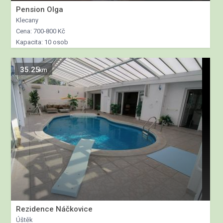
Pension Olga
Klecany
Cena: 700-800 Kč
Kapacita: 10 osob
35.25
km
Rezidence Náčkovice
Úštěk