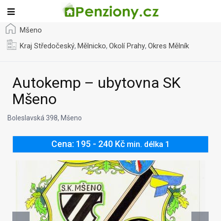
Mšeno
Kraj Středočeský
Mělnicko
Okolí Prahy
Okres Mělník
,
,
,
Autokemp – ubytovna SK
Mšeno
Boleslavská 398, Mšeno
Cena: 195 - 240 Kč
min. délka 1