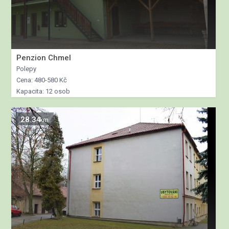
Penzion Chmel
Polepy
Cena: 480-580 Kč
Kapacita: 12 osob
28.34
km