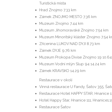
Turistická místa
Hrad Znojmo
7.33 km
Zámek ZNOJMO MESTO
7.36 km
Muzeum Znojmo
7.44 km
Muzeum Jihomoravské Znojmo
7.54 km
Muzeum Minoritský kláster Znojmo
7.54 
Zřícenina LUKOV NAD DYJI
8.73 km
Zámek DYJE
9.76 km
Muzeum Prokopa Divise Znojmo 19
10.6
Muzeum Vodní mlýn Slup 94
14.24 km
Zámek KRAVSKO
14.29 km
Restaurace v okolí
Vinná restaurace U Fandy, Šatov 355, Šat
Restaurace Hotel HAPPY STAR, Hnanice 1
Hotel Happy Star, Hnanice 111, Hnanice
1.
Restaurace Šatov