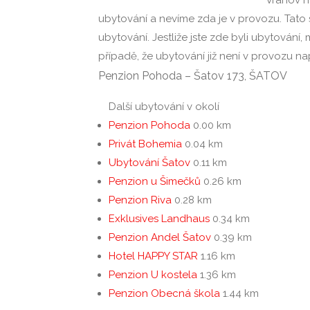
ubytování a nevíme zda je v provozu. Tato
ubytování. Jestliže jste zde byli ubytování
případě, že ubytování již není v provozu 
Penzion Pohoda – Šatov 173, ŠATOV
Další ubytování v okolí
Penzion Pohoda
0.00 km
Privát Bohemia
0.04 km
Ubytování Šatov
0.11 km
Penzion u Šimečků
0.26 km
Penzion Riva
0.28 km
Exklusives Landhaus
0.34 km
Penzion Andel Šatov
0.39 km
Hotel HAPPY STAR
1.16 km
Penzion U kostela
1.36 km
Penzion Obecná škola
1.44 km