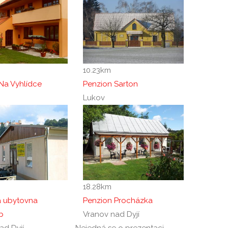
10.23
km
Na Vyhlídce
Penzion Sarton
Lukov
18.28
km
ká ubytovna
Penzion Procházka
b
Vranov nad Dyjí
ad Dyjí
Nejedná se o prezentaci