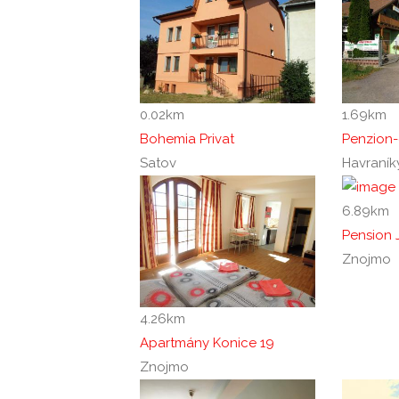
0.02
km
1.69
km
Bohemia Privat
Penzion
Satov
Havraník
6.89
km
Pension 
Znojmo
4.26
km
Apartmány Konice 19
Znojmo