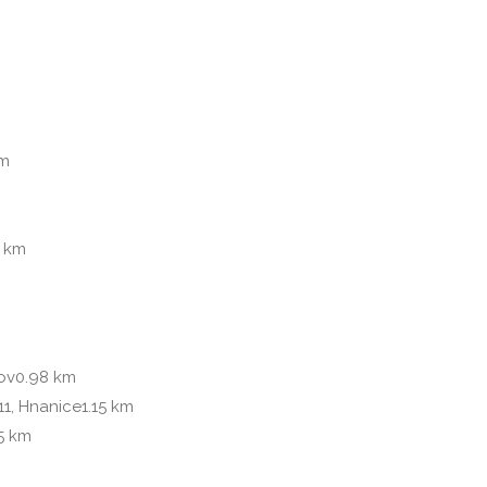
km
4 km
ov
0.98 km
11, Hnanice
1.15 km
15 km