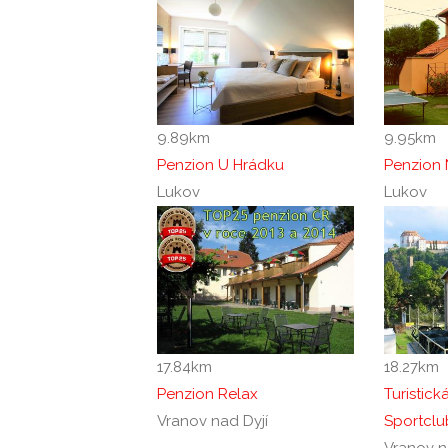
9.89
km
9.95
km
Penzion U Hrádku
Penzion 
Lukov
Lukov
17.84
km
18.27
km
Penzion Relax
Turistic
Vranov nad Dyjí
Sportclu
Vranov n