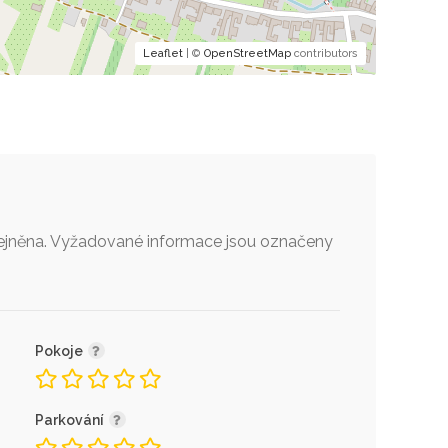
Leaflet
| ©
OpenStreetMap
contributors
jněna.
Vyžadované informace jsou označeny
Pokoje
Parkování