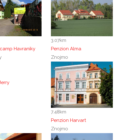
3.07
km
-camp Havraníky
Penzion Alma
y
Znojmo
Jerry
7.48
km
Penzion Harvart
Znojmo