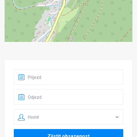
Hosté
Zjistit obsazenost