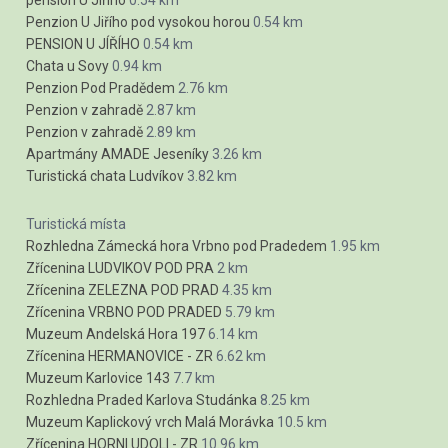
pension U Jiřího
0.54 km
Penzion U Jiřího pod vysokou horou
0.54 km
PENSION U JÍŘÍHO
0.54 km
Chata u Sovy
0.94 km
Penzion Pod Pradědem
2.76 km
Penzion v zahradě
2.87 km
Penzion v zahradě
2.89 km
Apartmány AMADE Jeseníky
3.26 km
Turistická chata Ludvíkov
3.82 km
Turistická místa
Rozhledna Zámecká hora Vrbno pod Pradedem
1.95 km
Zřícenina LUDVIKOV POD PRA
2 km
Zřícenina ZELEZNA POD PRAD
4.35 km
Zřícenina VRBNO POD PRADED
5.79 km
Muzeum Andelská Hora 197
6.14 km
Zřícenina HERMANOVICE - ZR
6.62 km
Muzeum Karlovice 143
7.7 km
Rozhledna Praded Karlova Studánka
8.25 km
Muzeum Kaplickový vrch Malá Morávka
10.5 km
Zřícenina HORNI UDOLI - ZR
10.96 km