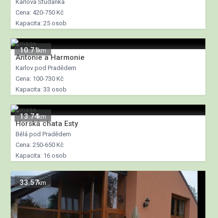
Karlova Studánka
Cena: 420-750 Kč
Kapacita: 25 osob
10.71
km
Antonie a Harmonie
Karlov pod Pradědem
Cena: 100-730 Kč
Kapacita: 33 osob
13.74
km
Horská chata Esty
Bělá pod Pradědem
Cena: 250-650 Kč
Kapacita: 16 osob
33.57
km