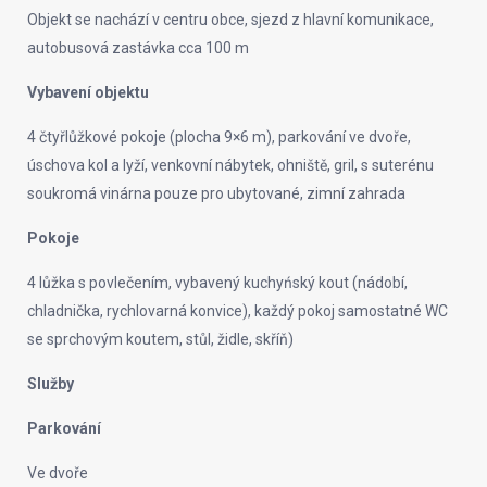
Objekt se nachází v centru obce, sjezd z hlavní komunikace,
autobusová zastávka cca 100 m
Vybavení objektu
4 čtyřlůžkové pokoje (plocha 9×6 m), parkování ve dvoře,
úschova kol a lyží, venkovní nábytek, ohniště, gril, s suterénu
soukromá vinárna pouze pro ubytované, zimní zahrada
Pokoje
4 lůžka s povlečením, vybavený kuchyńský kout (nádobí,
chladnička, rychlovarná konvice), každý pokoj samostatné WC
se sprchovým koutem, stůl, židle, skříň)
Služby
Parkování
Ve dvoře